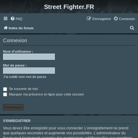
Street Fighter.FR
FAQ
S’enregistrer
Connexion
R
Index du forum
e
Connexion
c
h
Nom d’utilisateur :
e
r
Mot de passe :
c
J’ai oublié mon mot de passe
h
e
Se souvenir de moi
Masquer ma présence en ligne pour cette session
r
S’ENREGISTRER
Vous devez être enregistré pour vous connecter. L’enregistrement ne prend
que quelques secondes et augmente vos possibilités. L’administrateur du
forum peut également accorder des permissions additionnelles aux membres