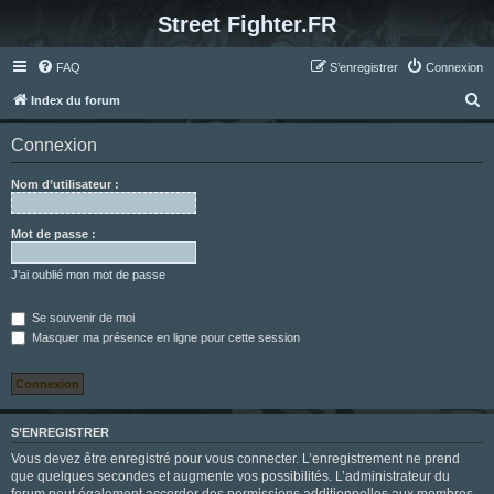
Street Fighter.FR
FAQ
S’enregistrer
Connexion
R
Index du forum
e
Connexion
c
h
Nom d’utilisateur :
e
r
Mot de passe :
c
J’ai oublié mon mot de passe
h
e
Se souvenir de moi
Masquer ma présence en ligne pour cette session
r
S’ENREGISTRER
Vous devez être enregistré pour vous connecter. L’enregistrement ne prend
que quelques secondes et augmente vos possibilités. L’administrateur du
forum peut également accorder des permissions additionnelles aux membres