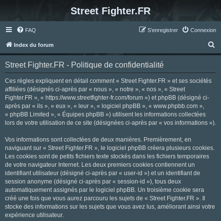
Street Fighter.FR
FAQ
S’enregistrer
Connexion
R
Index du forum
e
Street Fighter.FR - Politique de confidentialité
c
h
Ces règles expliquent en détail comment « Street Fighter.FR » et ses sociétés
affiliées (désignés ci-après par « nous », « notre », « nos », « Street
e
Fighter.FR », « https://www.streetfighter-fr.com/forum ») et phpBB (désigné ci-
r
après par « ils », « eux », « leur », « logiciel phpBB », « www.phpbb.com »,
« phpBB Limited », « Équipes phpBB ») utilisent les informations collectées
c
lors de votre utilisation de ce site (désignées ci-après par « vos informations »).
h
Vos informations sont collectées de deux manières. Premièrement, en
e
naviguant sur « Street Fighter.FR », le logiciel phpBB créera plusieurs cookies.
r
Les cookies sont de petits fichiers texte stockés dans les fichiers temporaires
de votre navigateur Internet. Les deux premiers cookies contiennent un
identifiant utilisateur (désigné ci-après par « user-id ») et un identifiant de
session anonyme (désigné ci-après par « session-id »), tous deux
automatiquement assignés par le logiciel phpBB. Un troisième cookie sera
créé une fois que vous aurez parcouru les sujets de « Street Fighter.FR ». Il
stocke des informations sur les sujets que vous avez lus, améliorant ainsi votre
expérience utilisateur.