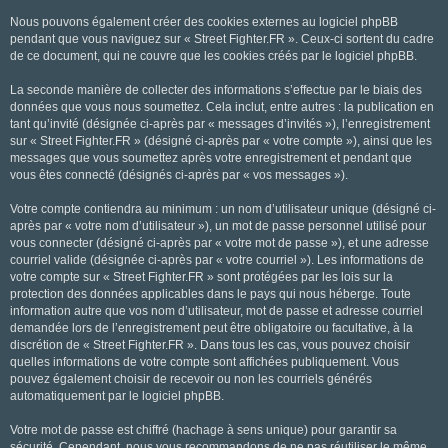
Nous pouvons également créer des cookies externes au logiciel phpBB
pendant que vous naviguez sur « Street Fighter.FR ». Ceux-ci sortent du cadre
de ce document, qui ne couvre que les cookies créés par le logiciel phpBB.
La seconde manière de collecter des informations s’effectue par le biais des
données que vous nous soumettez. Cela inclut, entre autres : la publication en
tant qu’invité (désignée ci-après par « messages d’invités »), l’enregistrement
sur « Street Fighter.FR » (désigné ci-après par « votre compte »), ainsi que les
messages que vous soumettez après votre enregistrement et pendant que
vous êtes connecté (désignés ci-après par « vos messages »).
Votre compte contiendra au minimum : un nom d’utilisateur unique (désigné ci-
après par « votre nom d’utilisateur »), un mot de passe personnel utilisé pour
vous connecter (désigné ci-après par « votre mot de passe »), et une adresse
courriel valide (désignée ci-après par « votre courriel »). Les informations de
votre compte sur « Street Fighter.FR » sont protégées par les lois sur la
protection des données applicables dans le pays qui nous héberge. Toute
information autre que vos nom d’utilisateur, mot de passe et adresse courriel
demandée lors de l’enregistrement peut être obligatoire ou facultative, à la
discrétion de « Street Fighter.FR ». Dans tous les cas, vous pouvez choisir
quelles informations de votre compte sont affichées publiquement. Vous
pouvez également choisir de recevoir ou non les courriels générés
automatiquement par le logiciel phpBB.
Votre mot de passe est chiffré (hachage à sens unique) pour garantir sa
sécurité. Cependant, nous vous recommandons de ne pas réutiliser le même