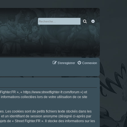
Rechercher
Recherche avan
S’enregistrer
Connexion
ighter.FR », « https://www.streetfighter-fr.com/forum ») et
nformations collectées lors de votre utilisation de ce site
s. Les cookies sont de petits fichiers texte stockés dans les
») et un identifiant de session anonyme (désigné ci-après par
ts de « Street Fighter.FR ». Il stocke des informations sur les