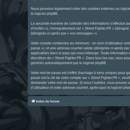
Nous pouvons également créer des cookies externes au logicie
le logiciel phpBB.
La seconde manière de collecter des informations s’effectue par
d’invités »), l’enregistrement sur « Street Fighter.FR » (dési
(désignés ci-après par « vos messages »).
Votre compte contiendra au minimum : un nom d’utilisateur uniq
passe »), et une adresse courriel valide (désignée ci-après par 
applicables dans le pays qui nous héberge. Toute information au
discrétion de « Street Fighter.FR ». Dans tous les cas, vous p
générés automatiquement par le logiciel phpBB.
Votre mot de passe est chiffré (hachage à sens unique) pour ga
passe est la clé de votre compte sur « Street Fighter.FR », veui
demander votre mot de passe. Si vous l’oubliez, vous pouvez ut
d’utilisateur et votre adresse courriel, après quoi le logicie
Index du forum