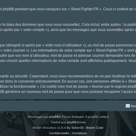
l phpBB pendant que vous naviguez sur « Street Fighter.FR ». Ceux-ci sortent du 
 le biais des données que vous nous soumettez. Cela inclut, entre autres : la publ
gné ci-après par « votre compte »), ainsi que les messages que vous soumettez aprè
ue (désigné ci-après par « votre nom d’utilisateur »), un mot de passe personnel ut
« votre courriel »). Les informations de votre compte sur « Street Fighter.FR » sont
tre que vos nom d’utilisateur, mot de passe et adresse courriel demandée lors de l’
ouvez choisir quelles informations de votre compte sont affichées publiquement. Vou
rantir sa sécurité. Cependant, nous vous recommandons de ne pas réutiliser le mêm
llez donc le conserver précieusement. En aucun cas, une personne affiliée à « Stree
iliser la fonctionnalité « J’ai oublié mon mot de passe » fournie par le logiciel
l phpBB générera un nouveau mot de passe pour que vous puissiez récupérer l’accès à
Nou
Développé par
phpBB
® Forum Software © phpBB Limited
Traduit par
phpBB-fr.com
Breizh Shoutbox v1.8.4
By Sylver35 - Breizh Code
Confidentialité
|
Conditions