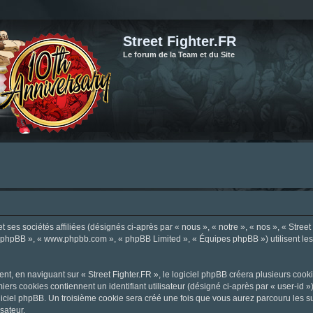
Street Fighter.FR
Le forum de la Team et du Site
ses sociétés affiliées (désignés ci-après par « nous », « notre », « nos », « Street F
el phpBB », « www.phpbb.com », « phpBB Limited », « Équipes phpBB ») utilisent les i
, en naviguant sur « Street Fighter.FR », le logiciel phpBB créera plusieurs cookie
iers cookies contiennent un identifiant utilisateur (désigné ci-après par « user-id 
ciel phpBB. Un troisième cookie sera créé une fois que vous aurez parcouru les suje
sateur.