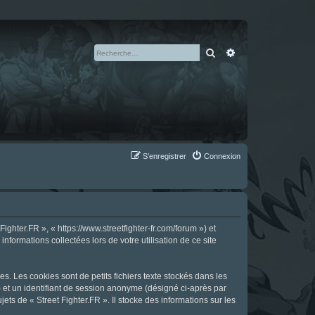
Rechercher
Recherche avan
S’enregistrer
Connexion
ighter.FR », « https://www.streetfighter-fr.com/forum ») et
nformations collectées lors de votre utilisation de ce site
s. Les cookies sont de petits fichiers texte stockés dans les
») et un identifiant de session anonyme (désigné ci-après par
ts de « Street Fighter.FR ». Il stocke des informations sur les