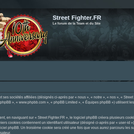
Street Fighter.FR
Le forum de la Team et du Site
ses sociétés affiliées (désignés ci-après par « nous », « notre », « nos », « Street F
el phpBB », « www.phpbb.com », « phpBB Limited », « Équipes phpBB ») utilisent les i
, en naviguant sur « Street Fighter.FR », le logiciel phpBB créera plusieurs cookie
iers cookies contiennent un identifiant utilisateur (désigné ci-après par « user-id 
ciel phpBB. Un troisième cookie sera créé une fois que vous aurez parcouru les suje
sateur.