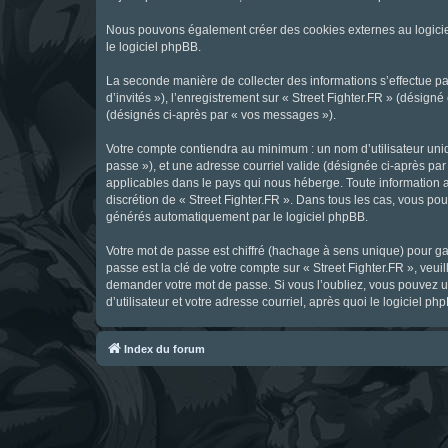
Nous pouvons également créer des cookies externes au logicie
le logiciel phpBB.
La seconde manière de collecter des informations s’effectue par
d’invités »), l’enregistrement sur « Street Fighter.FR » (dési
(désignés ci-après par « vos messages »).
Votre compte contiendra au minimum : un nom d’utilisateur uniq
passe »), et une adresse courriel valide (désignée ci-après par 
applicables dans le pays qui nous héberge. Toute information au
discrétion de « Street Fighter.FR ». Dans tous les cas, vous p
générés automatiquement par le logiciel phpBB.
Votre mot de passe est chiffré (hachage à sens unique) pour ga
passe est la clé de votre compte sur « Street Fighter.FR », veui
demander votre mot de passe. Si vous l’oubliez, vous pouvez ut
d’utilisateur et votre adresse courriel, après quoi le logicie
Index du forum