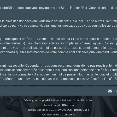
l phpBB pendant que vous naviguez sur « Street Fighter.FR ». Ceux-ci sortent du 
 le biais des données que vous nous soumettez. Cela inclut, entre autres : la publ
gné ci-après par « votre compte »), ainsi que les messages que vous soumettez aprè
ue (désigné ci-après par « votre nom d’utilisateur »), un mot de passe personnel ut
« votre courriel »). Les informations de votre compte sur « Street Fighter.FR » sont
tre que vos nom d’utilisateur, mot de passe et adresse courriel demandée lors de l’
ouvez choisir quelles informations de votre compte sont affichées publiquement. Vou
rantir sa sécurité. Cependant, nous vous recommandons de ne pas réutiliser le mêm
llez donc le conserver précieusement. En aucun cas, une personne affiliée à « Stree
iliser la fonctionnalité « J’ai oublié mon mot de passe » fournie par le logiciel
l phpBB générera un nouveau mot de passe pour que vous puissiez récupérer l’accès à
Nou
Développé par
phpBB
® Forum Software © phpBB Limited
Traduit par
phpBB-fr.com
Breizh Shoutbox v1.8.4
By Sylver35 - Breizh Code
Confidentialité
|
Conditions