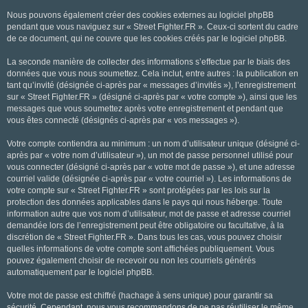
Nous pouvons également créer des cookies externes au logiciel phpBB
pendant que vous naviguez sur « Street Fighter.FR ». Ceux-ci sortent du cadre
de ce document, qui ne couvre que les cookies créés par le logiciel phpBB.
La seconde manière de collecter des informations s’effectue par le biais des
données que vous nous soumettez. Cela inclut, entre autres : la publication en
tant qu’invité (désignée ci-après par « messages d’invités »), l’enregistrement
sur « Street Fighter.FR » (désigné ci-après par « votre compte »), ainsi que les
messages que vous soumettez après votre enregistrement et pendant que
vous êtes connecté (désignés ci-après par « vos messages »).
Votre compte contiendra au minimum : un nom d’utilisateur unique (désigné ci-
après par « votre nom d’utilisateur »), un mot de passe personnel utilisé pour
vous connecter (désigné ci-après par « votre mot de passe »), et une adresse
courriel valide (désignée ci-après par « votre courriel »). Les informations de
votre compte sur « Street Fighter.FR » sont protégées par les lois sur la
protection des données applicables dans le pays qui nous héberge. Toute
information autre que vos nom d’utilisateur, mot de passe et adresse courriel
demandée lors de l’enregistrement peut être obligatoire ou facultative, à la
discrétion de « Street Fighter.FR ». Dans tous les cas, vous pouvez choisir
quelles informations de votre compte sont affichées publiquement. Vous
pouvez également choisir de recevoir ou non les courriels générés
automatiquement par le logiciel phpBB.
Votre mot de passe est chiffré (hachage à sens unique) pour garantir sa
sécurité. Cependant, nous vous recommandons de ne pas réutiliser le même