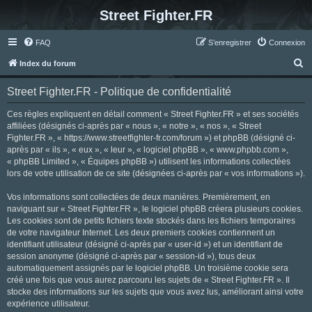
Street Fighter.FR
FAQ
S’enregistrer
Connexion
R
Index du forum
e
Street Fighter.FR - Politique de confidentialité
c
h
Ces règles expliquent en détail comment « Street Fighter.FR » et ses sociétés
affiliées (désignés ci-après par « nous », « notre », « nos », « Street
e
Fighter.FR », « https://www.streetfighter-fr.com/forum ») et phpBB (désigné ci-
r
après par « ils », « eux », « leur », « logiciel phpBB », « www.phpbb.com »,
« phpBB Limited », « Équipes phpBB ») utilisent les informations collectées
c
lors de votre utilisation de ce site (désignées ci-après par « vos informations »).
h
Vos informations sont collectées de deux manières. Premièrement, en
e
naviguant sur « Street Fighter.FR », le logiciel phpBB créera plusieurs cookies.
r
Les cookies sont de petits fichiers texte stockés dans les fichiers temporaires
de votre navigateur Internet. Les deux premiers cookies contiennent un
identifiant utilisateur (désigné ci-après par « user-id ») et un identifiant de
session anonyme (désigné ci-après par « session-id »), tous deux
automatiquement assignés par le logiciel phpBB. Un troisième cookie sera
créé une fois que vous aurez parcouru les sujets de « Street Fighter.FR ». Il
stocke des informations sur les sujets que vous avez lus, améliorant ainsi votre
expérience utilisateur.