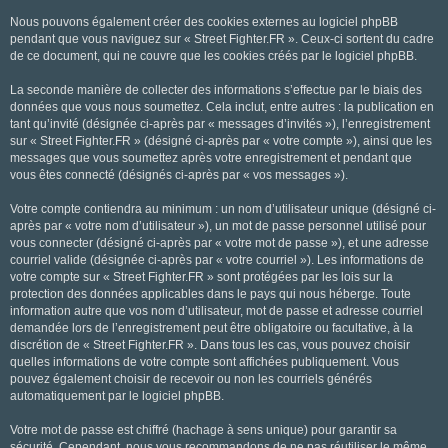
Nous pouvons également créer des cookies externes au logiciel phpBB
pendant que vous naviguez sur « Street Fighter.FR ». Ceux-ci sortent du cadre
de ce document, qui ne couvre que les cookies créés par le logiciel phpBB.
La seconde manière de collecter des informations s’effectue par le biais des
données que vous nous soumettez. Cela inclut, entre autres : la publication en
tant qu’invité (désignée ci-après par « messages d’invités »), l’enregistrement
sur « Street Fighter.FR » (désigné ci-après par « votre compte »), ainsi que les
messages que vous soumettez après votre enregistrement et pendant que
vous êtes connecté (désignés ci-après par « vos messages »).
Votre compte contiendra au minimum : un nom d’utilisateur unique (désigné ci-
après par « votre nom d’utilisateur »), un mot de passe personnel utilisé pour
vous connecter (désigné ci-après par « votre mot de passe »), et une adresse
courriel valide (désignée ci-après par « votre courriel »). Les informations de
votre compte sur « Street Fighter.FR » sont protégées par les lois sur la
protection des données applicables dans le pays qui nous héberge. Toute
information autre que vos nom d’utilisateur, mot de passe et adresse courriel
demandée lors de l’enregistrement peut être obligatoire ou facultative, à la
discrétion de « Street Fighter.FR ». Dans tous les cas, vous pouvez choisir
quelles informations de votre compte sont affichées publiquement. Vous
pouvez également choisir de recevoir ou non les courriels générés
automatiquement par le logiciel phpBB.
Votre mot de passe est chiffré (hachage à sens unique) pour garantir sa
sécurité. Cependant, nous vous recommandons de ne pas réutiliser le même