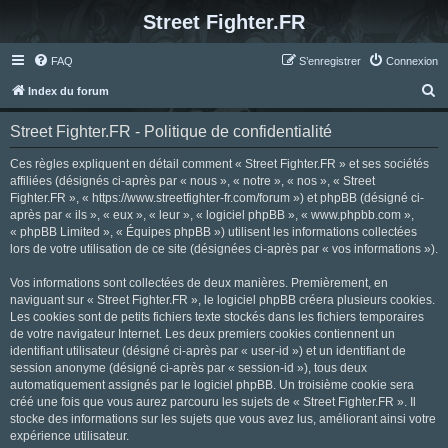
Street Fighter.FR
FAQ
S’enregistrer
Connexion
R
Index du forum
e
Street Fighter.FR - Politique de confidentialité
c
h
Ces règles expliquent en détail comment « Street Fighter.FR » et ses sociétés
affiliées (désignés ci-après par « nous », « notre », « nos », « Street
e
Fighter.FR », « https://www.streetfighter-fr.com/forum ») et phpBB (désigné ci-
r
après par « ils », « eux », « leur », « logiciel phpBB », « www.phpbb.com »,
« phpBB Limited », « Équipes phpBB ») utilisent les informations collectées
c
lors de votre utilisation de ce site (désignées ci-après par « vos informations »).
h
Vos informations sont collectées de deux manières. Premièrement, en
e
naviguant sur « Street Fighter.FR », le logiciel phpBB créera plusieurs cookies.
r
Les cookies sont de petits fichiers texte stockés dans les fichiers temporaires
de votre navigateur Internet. Les deux premiers cookies contiennent un
identifiant utilisateur (désigné ci-après par « user-id ») et un identifiant de
session anonyme (désigné ci-après par « session-id »), tous deux
automatiquement assignés par le logiciel phpBB. Un troisième cookie sera
créé une fois que vous aurez parcouru les sujets de « Street Fighter.FR ». Il
stocke des informations sur les sujets que vous avez lus, améliorant ainsi votre
expérience utilisateur.