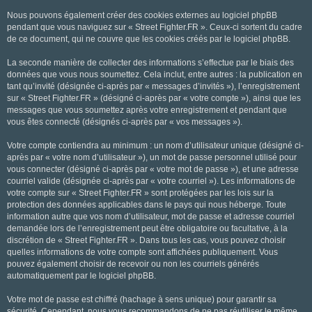
Nous pouvons également créer des cookies externes au logiciel phpBB
pendant que vous naviguez sur « Street Fighter.FR ». Ceux-ci sortent du cadre
de ce document, qui ne couvre que les cookies créés par le logiciel phpBB.
La seconde manière de collecter des informations s’effectue par le biais des
données que vous nous soumettez. Cela inclut, entre autres : la publication en
tant qu’invité (désignée ci-après par « messages d’invités »), l’enregistrement
sur « Street Fighter.FR » (désigné ci-après par « votre compte »), ainsi que les
messages que vous soumettez après votre enregistrement et pendant que
vous êtes connecté (désignés ci-après par « vos messages »).
Votre compte contiendra au minimum : un nom d’utilisateur unique (désigné ci-
après par « votre nom d’utilisateur »), un mot de passe personnel utilisé pour
vous connecter (désigné ci-après par « votre mot de passe »), et une adresse
courriel valide (désignée ci-après par « votre courriel »). Les informations de
votre compte sur « Street Fighter.FR » sont protégées par les lois sur la
protection des données applicables dans le pays qui nous héberge. Toute
information autre que vos nom d’utilisateur, mot de passe et adresse courriel
demandée lors de l’enregistrement peut être obligatoire ou facultative, à la
discrétion de « Street Fighter.FR ». Dans tous les cas, vous pouvez choisir
quelles informations de votre compte sont affichées publiquement. Vous
pouvez également choisir de recevoir ou non les courriels générés
automatiquement par le logiciel phpBB.
Votre mot de passe est chiffré (hachage à sens unique) pour garantir sa
sécurité. Cependant, nous vous recommandons de ne pas réutiliser le même