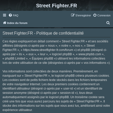
Street Fighter.FR
FAQ
S’enregistrer
Connexion
R
Index du forum
e
Street Fighter.FR - Politique de confidentialité
c
h
Ces règles expliquent en détail comment « Street Fighter.FR » et ses sociétés
affiliées (désignés ci-après par « nous », « notre », « nos », « Street
e
Fighter.FR », « https://www.streetfighter-fr.com/forum ») et phpBB (désigné ci-
r
après par « ils », « eux », « leur », « logiciel phpBB », « www.phpbb.com »,
« phpBB Limited », « Équipes phpBB ») utilisent les informations collectées
c
lors de votre utilisation de ce site (désignées ci-après par « vos informations »).
h
Vos informations sont collectées de deux manières. Premièrement, en
e
naviguant sur « Street Fighter.FR », le logiciel phpBB créera plusieurs cookies.
r
Les cookies sont de petits fichiers texte stockés dans les fichiers temporaires
de votre navigateur Internet. Les deux premiers cookies contiennent un
identifiant utilisateur (désigné ci-après par « user-id ») et un identifiant de
session anonyme (désigné ci-après par « session-id »), tous deux
automatiquement assignés par le logiciel phpBB. Un troisième cookie sera
créé une fois que vous aurez parcouru les sujets de « Street Fighter.FR ». Il
stocke des informations sur les sujets que vous avez lus, améliorant ainsi votre
expérience utilisateur.