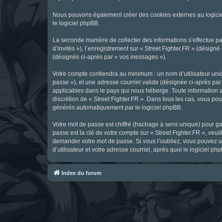
Nous pouvons également créer des cookies externes au logicie
le logiciel phpBB.
La seconde manière de collecter des informations s’effectue par
d’invités »), l’enregistrement sur « Street Fighter.FR » (dési
(désignés ci-après par « vos messages »).
Votre compte contiendra au minimum : un nom d’utilisateur uniq
passe »), et une adresse courriel valide (désignée ci-après par 
applicables dans le pays qui nous héberge. Toute information au
discrétion de « Street Fighter.FR ». Dans tous les cas, vous p
générés automatiquement par le logiciel phpBB.
Votre mot de passe est chiffré (hachage à sens unique) pour ga
passe est la clé de votre compte sur « Street Fighter.FR », veui
demander votre mot de passe. Si vous l’oubliez, vous pouvez ut
d’utilisateur et votre adresse courriel, après quoi le logicie
Index du forum