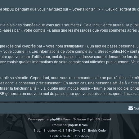
l phpBB pendant que vous naviguez sur « Street Fighter.FR ». Ceux-ci sortent du 
 le biais des données que vous nous soumettez. Cela inclut, entre autres : la publ
gné ci-après par « votre compte »), ainsi que les messages que vous soumettez aprè
ue (désigné ci-après par « votre nom d’utilisateur »), un mot de passe personnel ut
« votre courriel »). Les informations de votre compte sur « Street Fighter.FR » sont
tre que vos nom d’utilisateur, mot de passe et adresse courriel demandée lors de l’
ouvez choisir quelles informations de votre compte sont affichées publiquement. Vou
rantir sa sécurité. Cependant, nous vous recommandons de ne pas réutiliser le mêm
llez donc le conserver précieusement. En aucun cas, une personne affiliée à « Stree
iliser la fonctionnalité « J’ai oublié mon mot de passe » fournie par le logiciel
l phpBB générera un nouveau mot de passe pour que vous puissiez récupérer l’accès à
Nou
Développé par
phpBB
® Forum Software © phpBB Limited
Traduit par
phpBB-fr.com
Breizh Shoutbox v1.8.4
By Sylver35 - Breizh Code
Confidentialité
|
Conditions