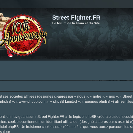
Street Fighter.FR
Le forum de la Team et du Site
ses sociétés affiliées (désignés ci-après par « nous », « notre », « nos », « Street F
el phpBB », « www.phpbb.com », « phpBB Limited », « Équipes phpBB ») utilisent les i
, en naviguant sur « Street Fighter.FR », le logiciel phpBB créera plusieurs cookie
iers cookies contiennent un identifiant utilisateur (désigné ci-après par « user-id 
ciel phpBB. Un troisième cookie sera créé une fois que vous aurez parcouru les suje
sateur.