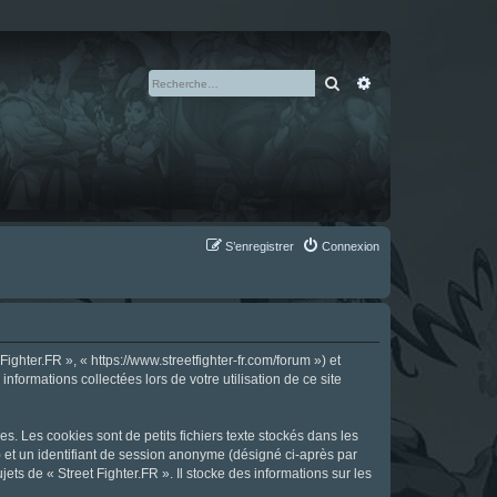
Rechercher
Recherche avan
S’enregistrer
Connexion
ighter.FR », « https://www.streetfighter-fr.com/forum ») et
nformations collectées lors de votre utilisation de ce site
s. Les cookies sont de petits fichiers texte stockés dans les
») et un identifiant de session anonyme (désigné ci-après par
ts de « Street Fighter.FR ». Il stocke des informations sur les