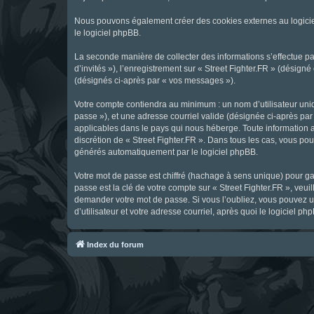
Nous pouvons également créer des cookies externes au logicie
le logiciel phpBB.
La seconde manière de collecter des informations s’effectue par
d’invités »), l’enregistrement sur « Street Fighter.FR » (dési
(désignés ci-après par « vos messages »).
Votre compte contiendra au minimum : un nom d’utilisateur uniq
passe »), et une adresse courriel valide (désignée ci-après par 
applicables dans le pays qui nous héberge. Toute information au
discrétion de « Street Fighter.FR ». Dans tous les cas, vous p
générés automatiquement par le logiciel phpBB.
Votre mot de passe est chiffré (hachage à sens unique) pour ga
passe est la clé de votre compte sur « Street Fighter.FR », veui
demander votre mot de passe. Si vous l’oubliez, vous pouvez ut
d’utilisateur et votre adresse courriel, après quoi le logicie
Index du forum