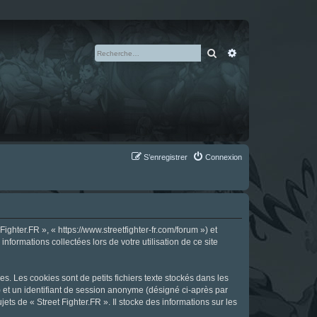
Rechercher
Recherche avan
S’enregistrer
Connexion
ighter.FR », « https://www.streetfighter-fr.com/forum ») et
nformations collectées lors de votre utilisation de ce site
s. Les cookies sont de petits fichiers texte stockés dans les
») et un identifiant de session anonyme (désigné ci-après par
ts de « Street Fighter.FR ». Il stocke des informations sur les