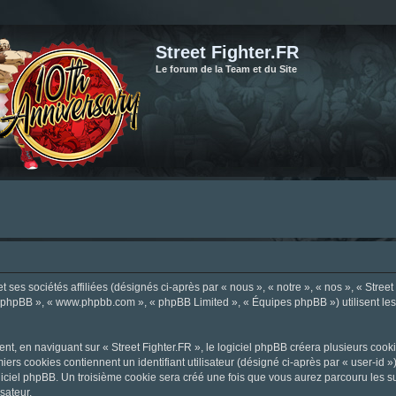
Street Fighter.FR
Le forum de la Team et du Site
ses sociétés affiliées (désignés ci-après par « nous », « notre », « nos », « Street F
el phpBB », « www.phpbb.com », « phpBB Limited », « Équipes phpBB ») utilisent les i
, en naviguant sur « Street Fighter.FR », le logiciel phpBB créera plusieurs cookie
iers cookies contiennent un identifiant utilisateur (désigné ci-après par « user-id 
ciel phpBB. Un troisième cookie sera créé une fois que vous aurez parcouru les suje
sateur.