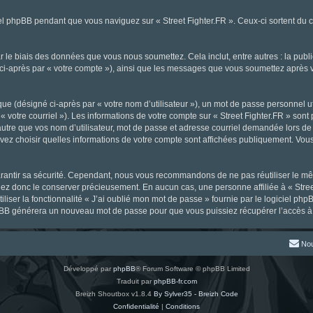
l phpBB pendant que vous naviguez sur « Street Fighter.FR ». Ceux-ci sortent du 
 le biais des données que vous nous soumettez. Cela inclut, entre autres : la publ
gné ci-après par « votre compte »), ainsi que les messages que vous soumettez aprè
ue (désigné ci-après par « votre nom d’utilisateur »), un mot de passe personnel ut
« votre courriel »). Les informations de votre compte sur « Street Fighter.FR » sont
tre que vos nom d’utilisateur, mot de passe et adresse courriel demandée lors de l’
ouvez choisir quelles informations de votre compte sont affichées publiquement. Vou
rantir sa sécurité. Cependant, nous vous recommandons de ne pas réutiliser le mêm
llez donc le conserver précieusement. En aucun cas, une personne affiliée à « Stree
iliser la fonctionnalité « J’ai oublié mon mot de passe » fournie par le logiciel
l phpBB générera un nouveau mot de passe pour que vous puissiez récupérer l’accès à
Nou
Développé par
phpBB
® Forum Software © phpBB Limited
Traduit par
phpBB-fr.com
Breizh Shoutbox v1.8.4
By Sylver35 - Breizh Code
Confidentialité
|
Conditions