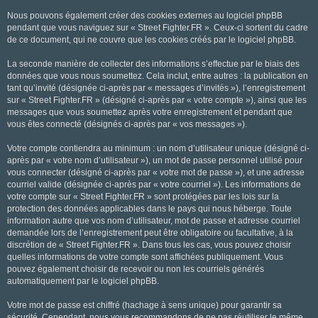
Nous pouvons également créer des cookies externes au logiciel phpBB
pendant que vous naviguez sur « Street Fighter.FR ». Ceux-ci sortent du cadre
de ce document, qui ne couvre que les cookies créés par le logiciel phpBB.
La seconde manière de collecter des informations s’effectue par le biais des
données que vous nous soumettez. Cela inclut, entre autres : la publication en
tant qu’invité (désignée ci-après par « messages d’invités »), l’enregistrement
sur « Street Fighter.FR » (désigné ci-après par « votre compte »), ainsi que les
messages que vous soumettez après votre enregistrement et pendant que
vous êtes connecté (désignés ci-après par « vos messages »).
Votre compte contiendra au minimum : un nom d’utilisateur unique (désigné ci-
après par « votre nom d’utilisateur »), un mot de passe personnel utilisé pour
vous connecter (désigné ci-après par « votre mot de passe »), et une adresse
courriel valide (désignée ci-après par « votre courriel »). Les informations de
votre compte sur « Street Fighter.FR » sont protégées par les lois sur la
protection des données applicables dans le pays qui nous héberge. Toute
information autre que vos nom d’utilisateur, mot de passe et adresse courriel
demandée lors de l’enregistrement peut être obligatoire ou facultative, à la
discrétion de « Street Fighter.FR ». Dans tous les cas, vous pouvez choisir
quelles informations de votre compte sont affichées publiquement. Vous
pouvez également choisir de recevoir ou non les courriels générés
automatiquement par le logiciel phpBB.
Votre mot de passe est chiffré (hachage à sens unique) pour garantir sa
sécurité. Cependant, nous vous recommandons de ne pas réutiliser le même