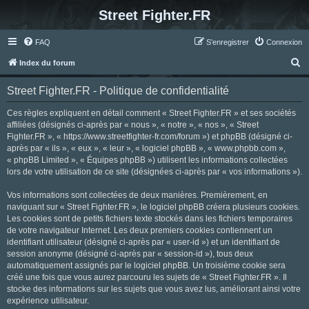
Street Fighter.FR
FAQ
S’enregistrer
Connexion
R
Index du forum
e
Street Fighter.FR - Politique de confidentialité
c
h
Ces règles expliquent en détail comment « Street Fighter.FR » et ses sociétés
affiliées (désignés ci-après par « nous », « notre », « nos », « Street
e
Fighter.FR », « https://www.streetfighter-fr.com/forum ») et phpBB (désigné ci-
r
après par « ils », « eux », « leur », « logiciel phpBB », « www.phpbb.com »,
« phpBB Limited », « Équipes phpBB ») utilisent les informations collectées
c
lors de votre utilisation de ce site (désignées ci-après par « vos informations »).
h
Vos informations sont collectées de deux manières. Premièrement, en
e
naviguant sur « Street Fighter.FR », le logiciel phpBB créera plusieurs cookies.
r
Les cookies sont de petits fichiers texte stockés dans les fichiers temporaires
de votre navigateur Internet. Les deux premiers cookies contiennent un
identifiant utilisateur (désigné ci-après par « user-id ») et un identifiant de
session anonyme (désigné ci-après par « session-id »), tous deux
automatiquement assignés par le logiciel phpBB. Un troisième cookie sera
créé une fois que vous aurez parcouru les sujets de « Street Fighter.FR ». Il
stocke des informations sur les sujets que vous avez lus, améliorant ainsi votre
expérience utilisateur.