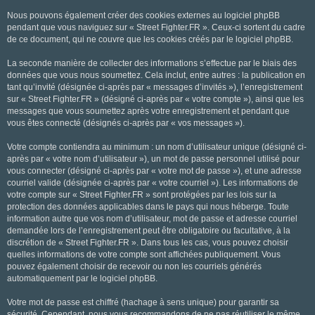
Nous pouvons également créer des cookies externes au logiciel phpBB
pendant que vous naviguez sur « Street Fighter.FR ». Ceux-ci sortent du cadre
de ce document, qui ne couvre que les cookies créés par le logiciel phpBB.
La seconde manière de collecter des informations s’effectue par le biais des
données que vous nous soumettez. Cela inclut, entre autres : la publication en
tant qu’invité (désignée ci-après par « messages d’invités »), l’enregistrement
sur « Street Fighter.FR » (désigné ci-après par « votre compte »), ainsi que les
messages que vous soumettez après votre enregistrement et pendant que
vous êtes connecté (désignés ci-après par « vos messages »).
Votre compte contiendra au minimum : un nom d’utilisateur unique (désigné ci-
après par « votre nom d’utilisateur »), un mot de passe personnel utilisé pour
vous connecter (désigné ci-après par « votre mot de passe »), et une adresse
courriel valide (désignée ci-après par « votre courriel »). Les informations de
votre compte sur « Street Fighter.FR » sont protégées par les lois sur la
protection des données applicables dans le pays qui nous héberge. Toute
information autre que vos nom d’utilisateur, mot de passe et adresse courriel
demandée lors de l’enregistrement peut être obligatoire ou facultative, à la
discrétion de « Street Fighter.FR ». Dans tous les cas, vous pouvez choisir
quelles informations de votre compte sont affichées publiquement. Vous
pouvez également choisir de recevoir ou non les courriels générés
automatiquement par le logiciel phpBB.
Votre mot de passe est chiffré (hachage à sens unique) pour garantir sa
sécurité. Cependant, nous vous recommandons de ne pas réutiliser le même