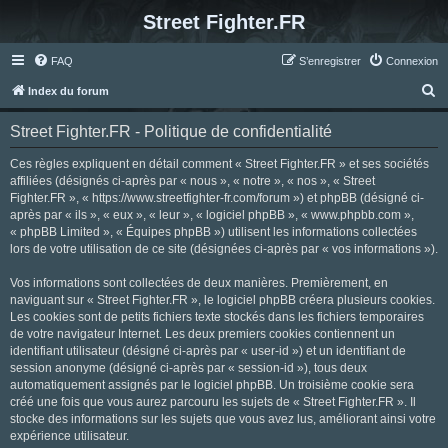
Street Fighter.FR
FAQ
S’enregistrer
Connexion
R
Index du forum
e
Street Fighter.FR - Politique de confidentialité
c
h
Ces règles expliquent en détail comment « Street Fighter.FR » et ses sociétés
affiliées (désignés ci-après par « nous », « notre », « nos », « Street
e
Fighter.FR », « https://www.streetfighter-fr.com/forum ») et phpBB (désigné ci-
r
après par « ils », « eux », « leur », « logiciel phpBB », « www.phpbb.com »,
« phpBB Limited », « Équipes phpBB ») utilisent les informations collectées
c
lors de votre utilisation de ce site (désignées ci-après par « vos informations »).
h
Vos informations sont collectées de deux manières. Premièrement, en
e
naviguant sur « Street Fighter.FR », le logiciel phpBB créera plusieurs cookies.
r
Les cookies sont de petits fichiers texte stockés dans les fichiers temporaires
de votre navigateur Internet. Les deux premiers cookies contiennent un
identifiant utilisateur (désigné ci-après par « user-id ») et un identifiant de
session anonyme (désigné ci-après par « session-id »), tous deux
automatiquement assignés par le logiciel phpBB. Un troisième cookie sera
créé une fois que vous aurez parcouru les sujets de « Street Fighter.FR ». Il
stocke des informations sur les sujets que vous avez lus, améliorant ainsi votre
expérience utilisateur.