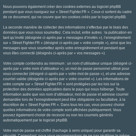
Nous pouvons également créer des cookies externes au logiciel phpBB
pendant que vous naviguez sur « Street Fighter.FR ». Ceux-ci sortent du cadre
de ce document, qui ne couvre que les cookies créés par le logiciel phpBB.
La seconde manière de collecter des informations s’effectue par le biais des
données que vous nous soumettez. Cela inclut, entre autres : la publication en
tant qu’invité (désignée ci-après par « messages d’invités »), l’enregistrement
sur « Street Fighter.FR » (désigné ci-après par « votre compte »), ainsi que les
messages que vous soumettez après votre enregistrement et pendant que
vous êtes connecté (désignés ci-après par « vos messages »).
Votre compte contiendra au minimum : un nom d’utilisateur unique (désigné ci-
après par « votre nom d’utilisateur »), un mot de passe personnel utilisé pour
vous connecter (désigné ci-après par « votre mot de passe »), et une adresse
courriel valide (désignée ci-après par « votre courriel »). Les informations de
votre compte sur « Street Fighter.FR » sont protégées par les lois sur la
protection des données applicables dans le pays qui nous héberge. Toute
information autre que vos nom d’utilisateur, mot de passe et adresse courriel
demandée lors de l’enregistrement peut être obligatoire ou facultative, à la
discrétion de « Street Fighter.FR ». Dans tous les cas, vous pouvez choisir
quelles informations de votre compte sont affichées publiquement. Vous
pouvez également choisir de recevoir ou non les courriels générés
automatiquement par le logiciel phpBB.
Votre mot de passe est chiffré (hachage à sens unique) pour garantir sa
sécurité. Cependant, nous vous recommandons de ne pas réutiliser le même