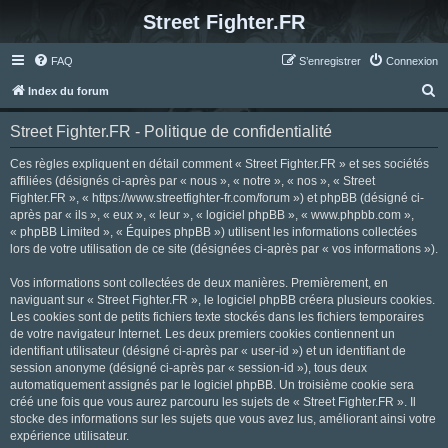
Street Fighter.FR
FAQ
S’enregistrer
Connexion
R
Index du forum
e
Street Fighter.FR - Politique de confidentialité
c
h
Ces règles expliquent en détail comment « Street Fighter.FR » et ses sociétés
affiliées (désignés ci-après par « nous », « notre », « nos », « Street
e
Fighter.FR », « https://www.streetfighter-fr.com/forum ») et phpBB (désigné ci-
r
après par « ils », « eux », « leur », « logiciel phpBB », « www.phpbb.com »,
« phpBB Limited », « Équipes phpBB ») utilisent les informations collectées
c
lors de votre utilisation de ce site (désignées ci-après par « vos informations »).
h
Vos informations sont collectées de deux manières. Premièrement, en
e
naviguant sur « Street Fighter.FR », le logiciel phpBB créera plusieurs cookies.
r
Les cookies sont de petits fichiers texte stockés dans les fichiers temporaires
de votre navigateur Internet. Les deux premiers cookies contiennent un
identifiant utilisateur (désigné ci-après par « user-id ») et un identifiant de
session anonyme (désigné ci-après par « session-id »), tous deux
automatiquement assignés par le logiciel phpBB. Un troisième cookie sera
créé une fois que vous aurez parcouru les sujets de « Street Fighter.FR ». Il
stocke des informations sur les sujets que vous avez lus, améliorant ainsi votre
expérience utilisateur.