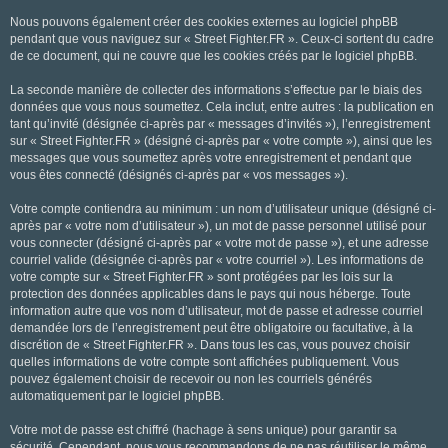
Nous pouvons également créer des cookies externes au logiciel phpBB
pendant que vous naviguez sur « Street Fighter.FR ». Ceux-ci sortent du cadre
de ce document, qui ne couvre que les cookies créés par le logiciel phpBB.
La seconde manière de collecter des informations s’effectue par le biais des
données que vous nous soumettez. Cela inclut, entre autres : la publication en
tant qu’invité (désignée ci-après par « messages d’invités »), l’enregistrement
sur « Street Fighter.FR » (désigné ci-après par « votre compte »), ainsi que les
messages que vous soumettez après votre enregistrement et pendant que
vous êtes connecté (désignés ci-après par « vos messages »).
Votre compte contiendra au minimum : un nom d’utilisateur unique (désigné ci-
après par « votre nom d’utilisateur »), un mot de passe personnel utilisé pour
vous connecter (désigné ci-après par « votre mot de passe »), et une adresse
courriel valide (désignée ci-après par « votre courriel »). Les informations de
votre compte sur « Street Fighter.FR » sont protégées par les lois sur la
protection des données applicables dans le pays qui nous héberge. Toute
information autre que vos nom d’utilisateur, mot de passe et adresse courriel
demandée lors de l’enregistrement peut être obligatoire ou facultative, à la
discrétion de « Street Fighter.FR ». Dans tous les cas, vous pouvez choisir
quelles informations de votre compte sont affichées publiquement. Vous
pouvez également choisir de recevoir ou non les courriels générés
automatiquement par le logiciel phpBB.
Votre mot de passe est chiffré (hachage à sens unique) pour garantir sa
sécurité. Cependant, nous vous recommandons de ne pas réutiliser le même