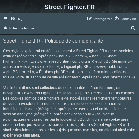
Street Fighter.FR
FAQ
S’enregistrer
Connexion
R
Index du forum
e
Street Fighter.FR - Politique de confidentialité
c
h
Ces règles expliquent en détail comment « Street Fighter.FR » et ses sociétés
affiliées (désignés ci-après par « nous », « notre », « nos », « Street
e
Fighter.FR », « https://www.streetfighter-fr.com/forum ») et phpBB (désigné ci-
r
après par « ils », « eux », « leur », « logiciel phpBB », « www.phpbb.com »,
« phpBB Limited », « Équipes phpBB ») utilisent les informations collectées
c
lors de votre utilisation de ce site (désignées ci-après par « vos informations »).
h
Vos informations sont collectées de deux manières. Premièrement, en
e
naviguant sur « Street Fighter.FR », le logiciel phpBB créera plusieurs cookies.
r
Les cookies sont de petits fichiers texte stockés dans les fichiers temporaires
de votre navigateur Internet. Les deux premiers cookies contiennent un
identifiant utilisateur (désigné ci-après par « user-id ») et un identifiant de
session anonyme (désigné ci-après par « session-id »), tous deux
automatiquement assignés par le logiciel phpBB. Un troisième cookie sera
créé une fois que vous aurez parcouru les sujets de « Street Fighter.FR ». Il
stocke des informations sur les sujets que vous avez lus, améliorant ainsi votre
expérience utilisateur.