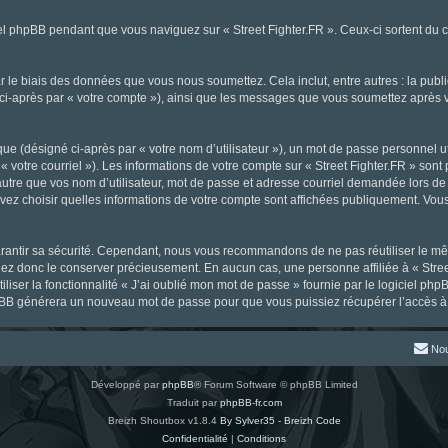
l phpBB pendant que vous naviguez sur « Street Fighter.FR ». Ceux-ci sortent du 
 le biais des données que vous nous soumettez. Cela inclut, entre autres : la publ
gné ci-après par « votre compte »), ainsi que les messages que vous soumettez aprè
ue (désigné ci-après par « votre nom d’utilisateur »), un mot de passe personnel ut
« votre courriel »). Les informations de votre compte sur « Street Fighter.FR » sont
tre que vos nom d’utilisateur, mot de passe et adresse courriel demandée lors de l’
ouvez choisir quelles informations de votre compte sont affichées publiquement. Vou
rantir sa sécurité. Cependant, nous vous recommandons de ne pas réutiliser le mêm
llez donc le conserver précieusement. En aucun cas, une personne affiliée à « Stree
iliser la fonctionnalité « J’ai oublié mon mot de passe » fournie par le logiciel
l phpBB générera un nouveau mot de passe pour que vous puissiez récupérer l’accès à
Nou
Développé par
phpBB
® Forum Software © phpBB Limited
Traduit par
phpBB-fr.com
Breizh Shoutbox v1.8.4
By Sylver35 - Breizh Code
Confidentialité
|
Conditions