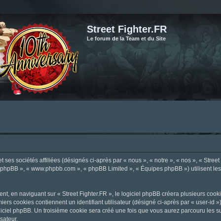
Street Fighter.FR
Le forum de la Team et du Site
ses sociétés affiliées (désignés ci-après par « nous », « notre », « nos », « Street F
el phpBB », « www.phpbb.com », « phpBB Limited », « Équipes phpBB ») utilisent les i
, en naviguant sur « Street Fighter.FR », le logiciel phpBB créera plusieurs cookie
iers cookies contiennent un identifiant utilisateur (désigné ci-après par « user-id 
ciel phpBB. Un troisième cookie sera créé une fois que vous aurez parcouru les suje
sateur.