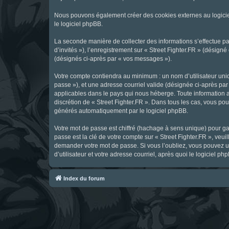
Nous pouvons également créer des cookies externes au logicie
le logiciel phpBB.
La seconde manière de collecter des informations s’effectue par
d’invités »), l’enregistrement sur « Street Fighter.FR » (dési
(désignés ci-après par « vos messages »).
Votre compte contiendra au minimum : un nom d’utilisateur uniq
passe »), et une adresse courriel valide (désignée ci-après par 
applicables dans le pays qui nous héberge. Toute information au
discrétion de « Street Fighter.FR ». Dans tous les cas, vous p
générés automatiquement par le logiciel phpBB.
Votre mot de passe est chiffré (hachage à sens unique) pour ga
passe est la clé de votre compte sur « Street Fighter.FR », veui
demander votre mot de passe. Si vous l’oubliez, vous pouvez ut
d’utilisateur et votre adresse courriel, après quoi le logicie
Index du forum