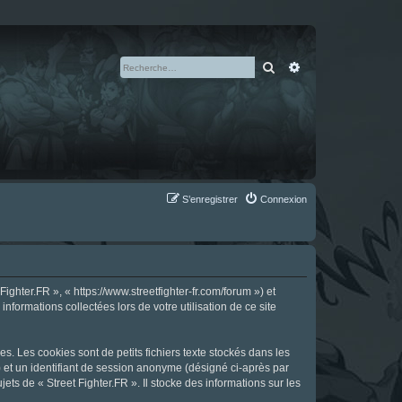
Rechercher
Recherche avan
S’enregistrer
Connexion
ighter.FR », « https://www.streetfighter-fr.com/forum ») et
nformations collectées lors de votre utilisation de ce site
s. Les cookies sont de petits fichiers texte stockés dans les
») et un identifiant de session anonyme (désigné ci-après par
ts de « Street Fighter.FR ». Il stocke des informations sur les