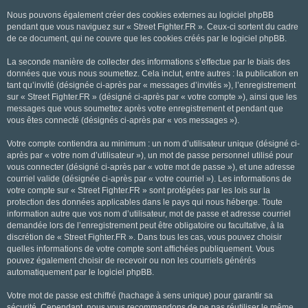
Nous pouvons également créer des cookies externes au logiciel phpBB
pendant que vous naviguez sur « Street Fighter.FR ». Ceux-ci sortent du cadre
de ce document, qui ne couvre que les cookies créés par le logiciel phpBB.
La seconde manière de collecter des informations s’effectue par le biais des
données que vous nous soumettez. Cela inclut, entre autres : la publication en
tant qu’invité (désignée ci-après par « messages d’invités »), l’enregistrement
sur « Street Fighter.FR » (désigné ci-après par « votre compte »), ainsi que les
messages que vous soumettez après votre enregistrement et pendant que
vous êtes connecté (désignés ci-après par « vos messages »).
Votre compte contiendra au minimum : un nom d’utilisateur unique (désigné ci-
après par « votre nom d’utilisateur »), un mot de passe personnel utilisé pour
vous connecter (désigné ci-après par « votre mot de passe »), et une adresse
courriel valide (désignée ci-après par « votre courriel »). Les informations de
votre compte sur « Street Fighter.FR » sont protégées par les lois sur la
protection des données applicables dans le pays qui nous héberge. Toute
information autre que vos nom d’utilisateur, mot de passe et adresse courriel
demandée lors de l’enregistrement peut être obligatoire ou facultative, à la
discrétion de « Street Fighter.FR ». Dans tous les cas, vous pouvez choisir
quelles informations de votre compte sont affichées publiquement. Vous
pouvez également choisir de recevoir ou non les courriels générés
automatiquement par le logiciel phpBB.
Votre mot de passe est chiffré (hachage à sens unique) pour garantir sa
sécurité. Cependant, nous vous recommandons de ne pas réutiliser le même