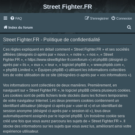
Street Fighter.FR
FAQ
S’enregistrer
Connexion
R
Index du forum
e
Street Fighter.FR - Politique de confidentialité
c
h
Ces règles expliquent en détail comment « Street Fighter.FR » et ses sociétés
affiliées (désignés ci-après par « nous », « notre », « nos », « Street
e
Fighter.FR », « https://www.streetfighter-fr.com/forum ») et phpBB (désigné ci-
r
après par « ils », « eux », « leur », « logiciel phpBB », « www.phpbb.com »,
« phpBB Limited », « Équipes phpBB ») utilisent les informations collectées
c
lors de votre utilisation de ce site (désignées ci-après par « vos informations »).
h
Vos informations sont collectées de deux manières. Premièrement, en
e
naviguant sur « Street Fighter.FR », le logiciel phpBB créera plusieurs cookies.
r
Les cookies sont de petits fichiers texte stockés dans les fichiers temporaires
de votre navigateur Internet. Les deux premiers cookies contiennent un
identifiant utilisateur (désigné ci-après par « user-id ») et un identifiant de
session anonyme (désigné ci-après par « session-id »), tous deux
automatiquement assignés par le logiciel phpBB. Un troisième cookie sera
créé une fois que vous aurez parcouru les sujets de « Street Fighter.FR ». Il
stocke des informations sur les sujets que vous avez lus, améliorant ainsi votre
expérience utilisateur.