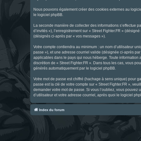
Nous pouvons également créer des cookies externes au logicie
le logiciel phpBB.
La seconde manière de collecter des informations s’effectue par
d’invités »), l’enregistrement sur « Street Fighter.FR » (dési
(désignés ci-après par « vos messages »).
Votre compte contiendra au minimum : un nom d’utilisateur uniq
passe »), et une adresse courriel valide (désignée ci-après par 
applicables dans le pays qui nous héberge. Toute information au
discrétion de « Street Fighter.FR ». Dans tous les cas, vous p
générés automatiquement par le logiciel phpBB.
Votre mot de passe est chiffré (hachage à sens unique) pour ga
passe est la clé de votre compte sur « Street Fighter.FR », veui
demander votre mot de passe. Si vous l’oubliez, vous pouvez ut
d’utilisateur et votre adresse courriel, après quoi le logicie
Index du forum