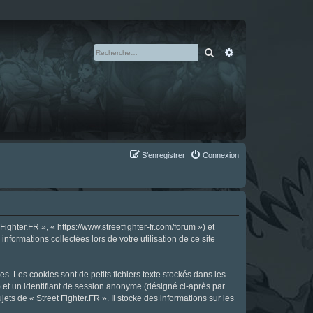
Rechercher
Recherche avan
S’enregistrer
Connexion
ighter.FR », « https://www.streetfighter-fr.com/forum ») et
nformations collectées lors de votre utilisation de ce site
s. Les cookies sont de petits fichiers texte stockés dans les
») et un identifiant de session anonyme (désigné ci-après par
ts de « Street Fighter.FR ». Il stocke des informations sur les