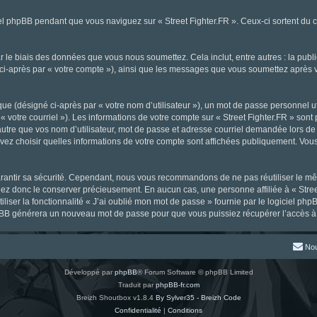
l phpBB pendant que vous naviguez sur « Street Fighter.FR ». Ceux-ci sortent du 
 le biais des données que vous nous soumettez. Cela inclut, entre autres : la publ
gné ci-après par « votre compte »), ainsi que les messages que vous soumettez aprè
ue (désigné ci-après par « votre nom d’utilisateur »), un mot de passe personnel ut
« votre courriel »). Les informations de votre compte sur « Street Fighter.FR » sont
tre que vos nom d’utilisateur, mot de passe et adresse courriel demandée lors de l’
ouvez choisir quelles informations de votre compte sont affichées publiquement. Vou
rantir sa sécurité. Cependant, nous vous recommandons de ne pas réutiliser le mêm
llez donc le conserver précieusement. En aucun cas, une personne affiliée à « Stree
iliser la fonctionnalité « J’ai oublié mon mot de passe » fournie par le logiciel
l phpBB générera un nouveau mot de passe pour que vous puissiez récupérer l’accès à
Nou
Développé par
phpBB
® Forum Software © phpBB Limited
Traduit par
phpBB-fr.com
Breizh Shoutbox v1.8.4
By Sylver35 - Breizh Code
Confidentialité
|
Conditions