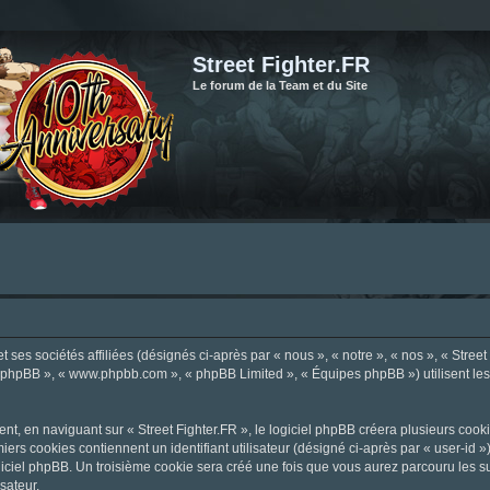
Street Fighter.FR
Le forum de la Team et du Site
ses sociétés affiliées (désignés ci-après par « nous », « notre », « nos », « Street F
el phpBB », « www.phpbb.com », « phpBB Limited », « Équipes phpBB ») utilisent les i
, en naviguant sur « Street Fighter.FR », le logiciel phpBB créera plusieurs cookie
iers cookies contiennent un identifiant utilisateur (désigné ci-après par « user-id 
ciel phpBB. Un troisième cookie sera créé une fois que vous aurez parcouru les suje
sateur.