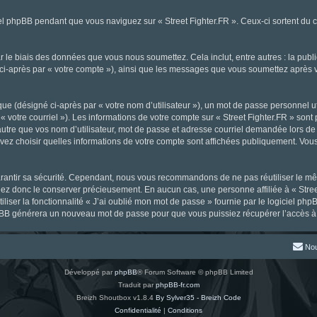
l phpBB pendant que vous naviguez sur « Street Fighter.FR ». Ceux-ci sortent du 
 le biais des données que vous nous soumettez. Cela inclut, entre autres : la publ
gné ci-après par « votre compte »), ainsi que les messages que vous soumettez aprè
ue (désigné ci-après par « votre nom d’utilisateur »), un mot de passe personnel ut
« votre courriel »). Les informations de votre compte sur « Street Fighter.FR » sont
tre que vos nom d’utilisateur, mot de passe et adresse courriel demandée lors de l’
ouvez choisir quelles informations de votre compte sont affichées publiquement. Vou
rantir sa sécurité. Cependant, nous vous recommandons de ne pas réutiliser le mêm
llez donc le conserver précieusement. En aucun cas, une personne affiliée à « Stree
iliser la fonctionnalité « J’ai oublié mon mot de passe » fournie par le logiciel
l phpBB générera un nouveau mot de passe pour que vous puissiez récupérer l’accès à
Nou
Développé par
phpBB
® Forum Software © phpBB Limited
Traduit par
phpBB-fr.com
Breizh Shoutbox v1.8.4
By Sylver35 - Breizh Code
Confidentialité
|
Conditions