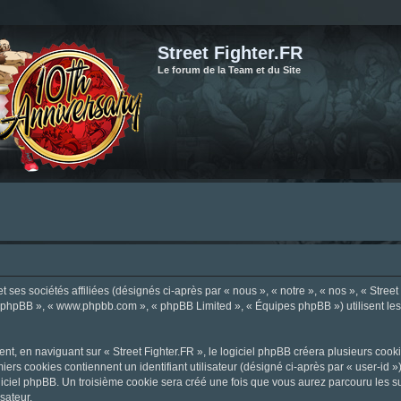
Street Fighter.FR
Le forum de la Team et du Site
ses sociétés affiliées (désignés ci-après par « nous », « notre », « nos », « Street F
el phpBB », « www.phpbb.com », « phpBB Limited », « Équipes phpBB ») utilisent les i
, en naviguant sur « Street Fighter.FR », le logiciel phpBB créera plusieurs cookie
iers cookies contiennent un identifiant utilisateur (désigné ci-après par « user-id 
ciel phpBB. Un troisième cookie sera créé une fois que vous aurez parcouru les suje
sateur.