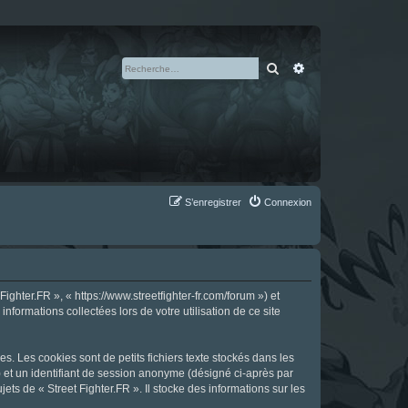
Rechercher
Recherche avan
S’enregistrer
Connexion
ighter.FR », « https://www.streetfighter-fr.com/forum ») et
nformations collectées lors de votre utilisation de ce site
s. Les cookies sont de petits fichiers texte stockés dans les
») et un identifiant de session anonyme (désigné ci-après par
ts de « Street Fighter.FR ». Il stocke des informations sur les