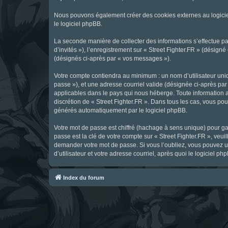
Nous pouvons également créer des cookies externes au logicie
le logiciel phpBB.
La seconde manière de collecter des informations s’effectue par
d’invités »), l’enregistrement sur « Street Fighter.FR » (dési
(désignés ci-après par « vos messages »).
Votre compte contiendra au minimum : un nom d’utilisateur uniq
passe »), et une adresse courriel valide (désignée ci-après par 
applicables dans le pays qui nous héberge. Toute information au
discrétion de « Street Fighter.FR ». Dans tous les cas, vous p
générés automatiquement par le logiciel phpBB.
Votre mot de passe est chiffré (hachage à sens unique) pour ga
passe est la clé de votre compte sur « Street Fighter.FR », veui
demander votre mot de passe. Si vous l’oubliez, vous pouvez ut
d’utilisateur et votre adresse courriel, après quoi le logicie
Index du forum