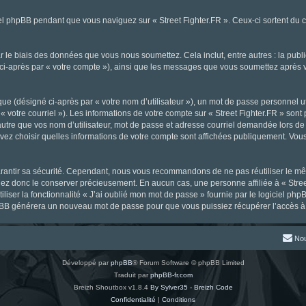
l phpBB pendant que vous naviguez sur « Street Fighter.FR ». Ceux-ci sortent du 
 le biais des données que vous nous soumettez. Cela inclut, entre autres : la publ
gné ci-après par « votre compte »), ainsi que les messages que vous soumettez aprè
ue (désigné ci-après par « votre nom d’utilisateur »), un mot de passe personnel ut
« votre courriel »). Les informations de votre compte sur « Street Fighter.FR » sont
tre que vos nom d’utilisateur, mot de passe et adresse courriel demandée lors de l’
ouvez choisir quelles informations de votre compte sont affichées publiquement. Vou
rantir sa sécurité. Cependant, nous vous recommandons de ne pas réutiliser le mêm
llez donc le conserver précieusement. En aucun cas, une personne affiliée à « Stree
iliser la fonctionnalité « J’ai oublié mon mot de passe » fournie par le logiciel
l phpBB générera un nouveau mot de passe pour que vous puissiez récupérer l’accès à
Nou
Développé par
phpBB
® Forum Software © phpBB Limited
Traduit par
phpBB-fr.com
Breizh Shoutbox v1.8.4
By Sylver35 - Breizh Code
Confidentialité
|
Conditions