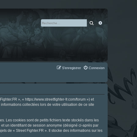
Rechercher
Recherche avan
S’enregistrer
Connexion
ighter.FR », « https://www.streetfighter-fr.com/forum ») et
nformations collectées lors de votre utilisation de ce site
s. Les cookies sont de petits fichiers texte stockés dans les
») et un identifiant de session anonyme (désigné ci-après par
ts de « Street Fighter.FR ». Il stocke des informations sur les