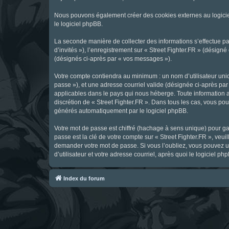
Nous pouvons également créer des cookies externes au logicie
le logiciel phpBB.
La seconde manière de collecter des informations s’effectue par
d’invités »), l’enregistrement sur « Street Fighter.FR » (dési
(désignés ci-après par « vos messages »).
Votre compte contiendra au minimum : un nom d’utilisateur uniq
passe »), et une adresse courriel valide (désignée ci-après par 
applicables dans le pays qui nous héberge. Toute information au
discrétion de « Street Fighter.FR ». Dans tous les cas, vous p
générés automatiquement par le logiciel phpBB.
Votre mot de passe est chiffré (hachage à sens unique) pour ga
passe est la clé de votre compte sur « Street Fighter.FR », veui
demander votre mot de passe. Si vous l’oubliez, vous pouvez ut
d’utilisateur et votre adresse courriel, après quoi le logicie
Index du forum