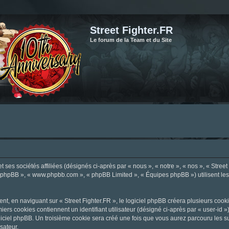
Street Fighter.FR
Le forum de la Team et du Site
ses sociétés affiliées (désignés ci-après par « nous », « notre », « nos », « Street F
el phpBB », « www.phpbb.com », « phpBB Limited », « Équipes phpBB ») utilisent les i
, en naviguant sur « Street Fighter.FR », le logiciel phpBB créera plusieurs cookie
iers cookies contiennent un identifiant utilisateur (désigné ci-après par « user-id 
ciel phpBB. Un troisième cookie sera créé une fois que vous aurez parcouru les suje
sateur.