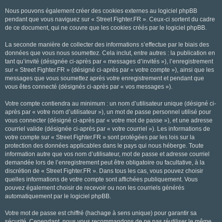
Nous pouvons également créer des cookies externes au logiciel phpBB
pendant que vous naviguez sur « Street Fighter.FR ». Ceux-ci sortent du cadre
de ce document, qui ne couvre que les cookies créés par le logiciel phpBB.
La seconde manière de collecter des informations s’effectue par le biais des
données que vous nous soumettez. Cela inclut, entre autres : la publication en
tant qu’invité (désignée ci-après par « messages d’invités »), l’enregistrement
sur « Street Fighter.FR » (désigné ci-après par « votre compte »), ainsi que les
messages que vous soumettez après votre enregistrement et pendant que
vous êtes connecté (désignés ci-après par « vos messages »).
Votre compte contiendra au minimum : un nom d’utilisateur unique (désigné ci-
après par « votre nom d’utilisateur »), un mot de passe personnel utilisé pour
vous connecter (désigné ci-après par « votre mot de passe »), et une adresse
courriel valide (désignée ci-après par « votre courriel »). Les informations de
votre compte sur « Street Fighter.FR » sont protégées par les lois sur la
protection des données applicables dans le pays qui nous héberge. Toute
information autre que vos nom d’utilisateur, mot de passe et adresse courriel
demandée lors de l’enregistrement peut être obligatoire ou facultative, à la
discrétion de « Street Fighter.FR ». Dans tous les cas, vous pouvez choisir
quelles informations de votre compte sont affichées publiquement. Vous
pouvez également choisir de recevoir ou non les courriels générés
automatiquement par le logiciel phpBB.
Votre mot de passe est chiffré (hachage à sens unique) pour garantir sa
sécurité. Cependant, nous vous recommandons de ne pas réutiliser le même