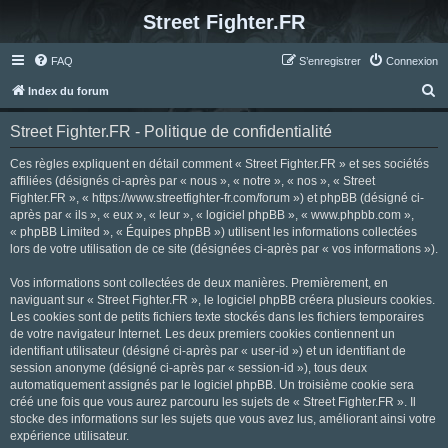
Street Fighter.FR
FAQ
S’enregistrer
Connexion
R
Index du forum
e
Street Fighter.FR - Politique de confidentialité
c
h
Ces règles expliquent en détail comment « Street Fighter.FR » et ses sociétés
affiliées (désignés ci-après par « nous », « notre », « nos », « Street
e
Fighter.FR », « https://www.streetfighter-fr.com/forum ») et phpBB (désigné ci-
r
après par « ils », « eux », « leur », « logiciel phpBB », « www.phpbb.com »,
« phpBB Limited », « Équipes phpBB ») utilisent les informations collectées
c
lors de votre utilisation de ce site (désignées ci-après par « vos informations »).
h
Vos informations sont collectées de deux manières. Premièrement, en
e
naviguant sur « Street Fighter.FR », le logiciel phpBB créera plusieurs cookies.
r
Les cookies sont de petits fichiers texte stockés dans les fichiers temporaires
de votre navigateur Internet. Les deux premiers cookies contiennent un
identifiant utilisateur (désigné ci-après par « user-id ») et un identifiant de
session anonyme (désigné ci-après par « session-id »), tous deux
automatiquement assignés par le logiciel phpBB. Un troisième cookie sera
créé une fois que vous aurez parcouru les sujets de « Street Fighter.FR ». Il
stocke des informations sur les sujets que vous avez lus, améliorant ainsi votre
expérience utilisateur.