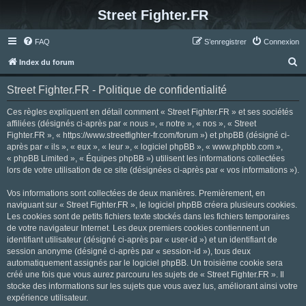
Street Fighter.FR
FAQ
S’enregistrer
Connexion
R
Index du forum
e
Street Fighter.FR - Politique de confidentialité
c
h
Ces règles expliquent en détail comment « Street Fighter.FR » et ses sociétés
affiliées (désignés ci-après par « nous », « notre », « nos », « Street
e
Fighter.FR », « https://www.streetfighter-fr.com/forum ») et phpBB (désigné ci-
r
après par « ils », « eux », « leur », « logiciel phpBB », « www.phpbb.com »,
« phpBB Limited », « Équipes phpBB ») utilisent les informations collectées
c
lors de votre utilisation de ce site (désignées ci-après par « vos informations »).
h
Vos informations sont collectées de deux manières. Premièrement, en
e
naviguant sur « Street Fighter.FR », le logiciel phpBB créera plusieurs cookies.
r
Les cookies sont de petits fichiers texte stockés dans les fichiers temporaires
de votre navigateur Internet. Les deux premiers cookies contiennent un
identifiant utilisateur (désigné ci-après par « user-id ») et un identifiant de
session anonyme (désigné ci-après par « session-id »), tous deux
automatiquement assignés par le logiciel phpBB. Un troisième cookie sera
créé une fois que vous aurez parcouru les sujets de « Street Fighter.FR ». Il
stocke des informations sur les sujets que vous avez lus, améliorant ainsi votre
expérience utilisateur.