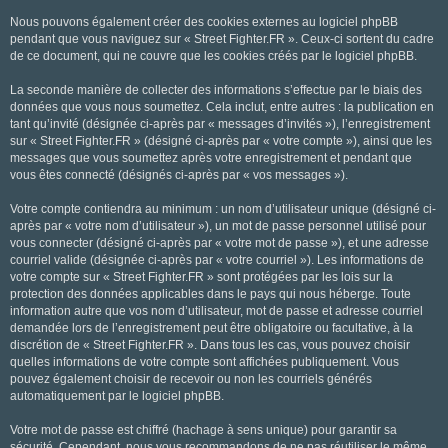
Nous pouvons également créer des cookies externes au logiciel phpBB
pendant que vous naviguez sur « Street Fighter.FR ». Ceux-ci sortent du cadre
de ce document, qui ne couvre que les cookies créés par le logiciel phpBB.
La seconde manière de collecter des informations s’effectue par le biais des
données que vous nous soumettez. Cela inclut, entre autres : la publication en
tant qu’invité (désignée ci-après par « messages d’invités »), l’enregistrement
sur « Street Fighter.FR » (désigné ci-après par « votre compte »), ainsi que les
messages que vous soumettez après votre enregistrement et pendant que
vous êtes connecté (désignés ci-après par « vos messages »).
Votre compte contiendra au minimum : un nom d’utilisateur unique (désigné ci-
après par « votre nom d’utilisateur »), un mot de passe personnel utilisé pour
vous connecter (désigné ci-après par « votre mot de passe »), et une adresse
courriel valide (désignée ci-après par « votre courriel »). Les informations de
votre compte sur « Street Fighter.FR » sont protégées par les lois sur la
protection des données applicables dans le pays qui nous héberge. Toute
information autre que vos nom d’utilisateur, mot de passe et adresse courriel
demandée lors de l’enregistrement peut être obligatoire ou facultative, à la
discrétion de « Street Fighter.FR ». Dans tous les cas, vous pouvez choisir
quelles informations de votre compte sont affichées publiquement. Vous
pouvez également choisir de recevoir ou non les courriels générés
automatiquement par le logiciel phpBB.
Votre mot de passe est chiffré (hachage à sens unique) pour garantir sa
sécurité. Cependant, nous vous recommandons de ne pas réutiliser le même