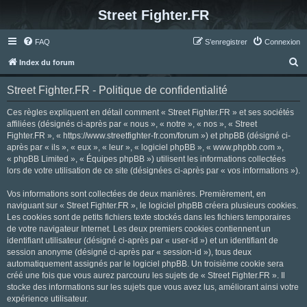
Street Fighter.FR
FAQ
S’enregistrer
Connexion
R
Index du forum
e
Street Fighter.FR - Politique de confidentialité
c
h
Ces règles expliquent en détail comment « Street Fighter.FR » et ses sociétés
affiliées (désignés ci-après par « nous », « notre », « nos », « Street
e
Fighter.FR », « https://www.streetfighter-fr.com/forum ») et phpBB (désigné ci-
r
après par « ils », « eux », « leur », « logiciel phpBB », « www.phpbb.com »,
« phpBB Limited », « Équipes phpBB ») utilisent les informations collectées
c
lors de votre utilisation de ce site (désignées ci-après par « vos informations »).
h
Vos informations sont collectées de deux manières. Premièrement, en
e
naviguant sur « Street Fighter.FR », le logiciel phpBB créera plusieurs cookies.
r
Les cookies sont de petits fichiers texte stockés dans les fichiers temporaires
de votre navigateur Internet. Les deux premiers cookies contiennent un
identifiant utilisateur (désigné ci-après par « user-id ») et un identifiant de
session anonyme (désigné ci-après par « session-id »), tous deux
automatiquement assignés par le logiciel phpBB. Un troisième cookie sera
créé une fois que vous aurez parcouru les sujets de « Street Fighter.FR ». Il
stocke des informations sur les sujets que vous avez lus, améliorant ainsi votre
expérience utilisateur.