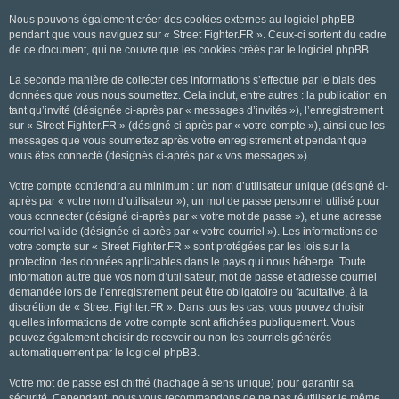
Nous pouvons également créer des cookies externes au logiciel phpBB
pendant que vous naviguez sur « Street Fighter.FR ». Ceux-ci sortent du cadre
de ce document, qui ne couvre que les cookies créés par le logiciel phpBB.
La seconde manière de collecter des informations s’effectue par le biais des
données que vous nous soumettez. Cela inclut, entre autres : la publication en
tant qu’invité (désignée ci-après par « messages d’invités »), l’enregistrement
sur « Street Fighter.FR » (désigné ci-après par « votre compte »), ainsi que les
messages que vous soumettez après votre enregistrement et pendant que
vous êtes connecté (désignés ci-après par « vos messages »).
Votre compte contiendra au minimum : un nom d’utilisateur unique (désigné ci-
après par « votre nom d’utilisateur »), un mot de passe personnel utilisé pour
vous connecter (désigné ci-après par « votre mot de passe »), et une adresse
courriel valide (désignée ci-après par « votre courriel »). Les informations de
votre compte sur « Street Fighter.FR » sont protégées par les lois sur la
protection des données applicables dans le pays qui nous héberge. Toute
information autre que vos nom d’utilisateur, mot de passe et adresse courriel
demandée lors de l’enregistrement peut être obligatoire ou facultative, à la
discrétion de « Street Fighter.FR ». Dans tous les cas, vous pouvez choisir
quelles informations de votre compte sont affichées publiquement. Vous
pouvez également choisir de recevoir ou non les courriels générés
automatiquement par le logiciel phpBB.
Votre mot de passe est chiffré (hachage à sens unique) pour garantir sa
sécurité. Cependant, nous vous recommandons de ne pas réutiliser le même