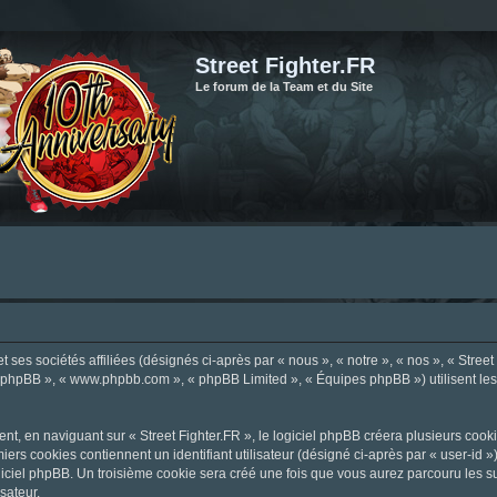
Street Fighter.FR
Le forum de la Team et du Site
ses sociétés affiliées (désignés ci-après par « nous », « notre », « nos », « Street F
el phpBB », « www.phpbb.com », « phpBB Limited », « Équipes phpBB ») utilisent les i
, en naviguant sur « Street Fighter.FR », le logiciel phpBB créera plusieurs cookie
iers cookies contiennent un identifiant utilisateur (désigné ci-après par « user-id 
ciel phpBB. Un troisième cookie sera créé une fois que vous aurez parcouru les suje
sateur.