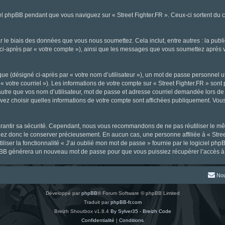
l phpBB pendant que vous naviguez sur « Street Fighter.FR ». Ceux-ci sortent du 
 le biais des données que vous nous soumettez. Cela inclut, entre autres : la publ
gné ci-après par « votre compte »), ainsi que les messages que vous soumettez aprè
ue (désigné ci-après par « votre nom d’utilisateur »), un mot de passe personnel ut
« votre courriel »). Les informations de votre compte sur « Street Fighter.FR » sont
tre que vos nom d’utilisateur, mot de passe et adresse courriel demandée lors de l’
ouvez choisir quelles informations de votre compte sont affichées publiquement. Vou
rantir sa sécurité. Cependant, nous vous recommandons de ne pas réutiliser le mêm
llez donc le conserver précieusement. En aucun cas, une personne affiliée à « Stree
iliser la fonctionnalité « J’ai oublié mon mot de passe » fournie par le logiciel
l phpBB générera un nouveau mot de passe pour que vous puissiez récupérer l’accès à
Nou
Développé par
phpBB
® Forum Software © phpBB Limited
Traduit par
phpBB-fr.com
Breizh Shoutbox v1.8.4
By Sylver35 - Breizh Code
Confidentialité
|
Conditions