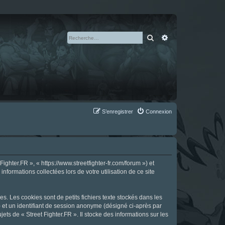
Rechercher
Recherche avan
S’enregistrer
Connexion
ighter.FR », « https://www.streetfighter-fr.com/forum ») et
nformations collectées lors de votre utilisation de ce site
s. Les cookies sont de petits fichiers texte stockés dans les
») et un identifiant de session anonyme (désigné ci-après par
ts de « Street Fighter.FR ». Il stocke des informations sur les