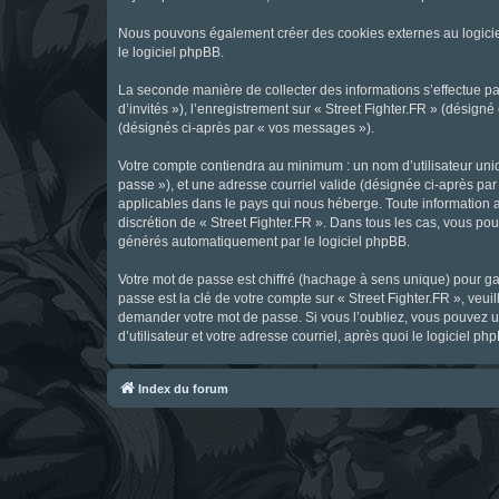
Nous pouvons également créer des cookies externes au logicie
le logiciel phpBB.
La seconde manière de collecter des informations s’effectue par
d’invités »), l’enregistrement sur « Street Fighter.FR » (dési
(désignés ci-après par « vos messages »).
Votre compte contiendra au minimum : un nom d’utilisateur uniq
passe »), et une adresse courriel valide (désignée ci-après par 
applicables dans le pays qui nous héberge. Toute information au
discrétion de « Street Fighter.FR ». Dans tous les cas, vous p
générés automatiquement par le logiciel phpBB.
Votre mot de passe est chiffré (hachage à sens unique) pour ga
passe est la clé de votre compte sur « Street Fighter.FR », veui
demander votre mot de passe. Si vous l’oubliez, vous pouvez ut
d’utilisateur et votre adresse courriel, après quoi le logicie
Index du forum