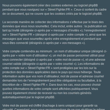
Nous pouvons également créer des cookies externes au logiciel phpBB
pendant que vous naviguez sur « Street Fighter.FR ». Ceux-ci sortent du cadre
de ce document, qui ne couvre que les cookies créés par le logiciel phpBB.
La seconde manière de collecter des informations s’effectue par le biais des
données que vous nous soumettez. Cela inclut, entre autres : la publication en
tant qu’invité (désignée ci-après par « messages d’invités »), l’enregistrement
sur « Street Fighter.FR » (désigné ci-après par « votre compte »), ainsi que les
messages que vous soumettez après votre enregistrement et pendant que
vous êtes connecté (désignés ci-après par « vos messages »).
Votre compte contiendra au minimum : un nom d’utilisateur unique (désigné ci-
après par « votre nom d’utilisateur »), un mot de passe personnel utilisé pour
vous connecter (désigné ci-après par « votre mot de passe »), et une adresse
courriel valide (désignée ci-après par « votre courriel »). Les informations de
votre compte sur « Street Fighter.FR » sont protégées par les lois sur la
protection des données applicables dans le pays qui nous héberge. Toute
information autre que vos nom d’utilisateur, mot de passe et adresse courriel
demandée lors de l’enregistrement peut être obligatoire ou facultative, à la
discrétion de « Street Fighter.FR ». Dans tous les cas, vous pouvez choisir
quelles informations de votre compte sont affichées publiquement. Vous
pouvez également choisir de recevoir ou non les courriels générés
automatiquement par le logiciel phpBB.
Votre mot de passe est chiffré (hachage à sens unique) pour garantir sa
sécurité. Cependant, nous vous recommandons de ne pas réutiliser le même