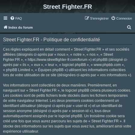
Street Fighter.FR
FAQ
S’enregistrer
Connexion
R
Index du forum
e
Street Fighter.FR - Politique de confidentialité
c
h
Ces règles expliquent en détail comment « Street Fighter.FR » et ses sociétés
affiliées (désignés ci-après par « nous », « notre », « nos », « Street
e
Fighter.FR », « https://www.streetfighter-fr.com/forum ») et phpBB (désigné ci-
r
après par « ils », « eux », « leur », « logiciel phpBB », « www.phpbb.com »,
« phpBB Limited », « Équipes phpBB ») utilisent les informations collectées
c
lors de votre utilisation de ce site (désignées ci-après par « vos informations »).
h
Vos informations sont collectées de deux manières. Premièrement, en
e
naviguant sur « Street Fighter.FR », le logiciel phpBB créera plusieurs cookies.
r
Les cookies sont de petits fichiers texte stockés dans les fichiers temporaires
de votre navigateur Internet. Les deux premiers cookies contiennent un
identifiant utilisateur (désigné ci-après par « user-id ») et un identifiant de
session anonyme (désigné ci-après par « session-id »), tous deux
automatiquement assignés par le logiciel phpBB. Un troisième cookie sera
créé une fois que vous aurez parcouru les sujets de « Street Fighter.FR ». Il
stocke des informations sur les sujets que vous avez lus, améliorant ainsi votre
expérience utilisateur.