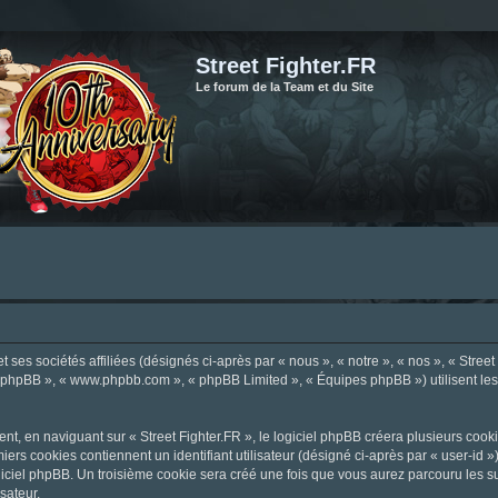
Street Fighter.FR
Le forum de la Team et du Site
ses sociétés affiliées (désignés ci-après par « nous », « notre », « nos », « Street F
el phpBB », « www.phpbb.com », « phpBB Limited », « Équipes phpBB ») utilisent les i
, en naviguant sur « Street Fighter.FR », le logiciel phpBB créera plusieurs cookie
iers cookies contiennent un identifiant utilisateur (désigné ci-après par « user-id 
ciel phpBB. Un troisième cookie sera créé une fois que vous aurez parcouru les suje
sateur.