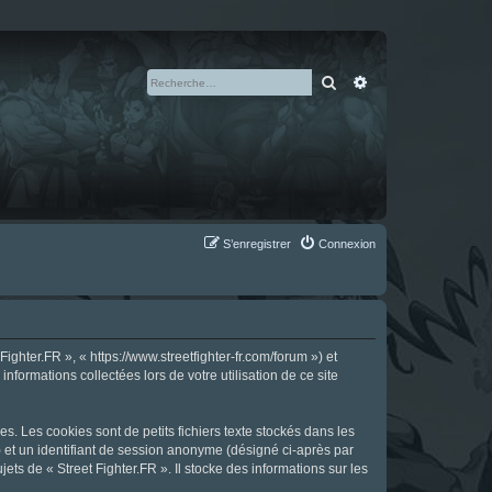
Rechercher
Recherche avan
S’enregistrer
Connexion
ighter.FR », « https://www.streetfighter-fr.com/forum ») et
nformations collectées lors de votre utilisation de ce site
s. Les cookies sont de petits fichiers texte stockés dans les
») et un identifiant de session anonyme (désigné ci-après par
ts de « Street Fighter.FR ». Il stocke des informations sur les