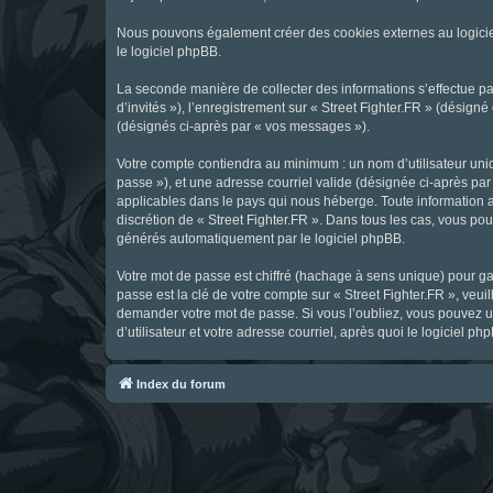
Nous pouvons également créer des cookies externes au logicie
le logiciel phpBB.
La seconde manière de collecter des informations s’effectue par
d’invités »), l’enregistrement sur « Street Fighter.FR » (dési
(désignés ci-après par « vos messages »).
Votre compte contiendra au minimum : un nom d’utilisateur uniq
passe »), et une adresse courriel valide (désignée ci-après par 
applicables dans le pays qui nous héberge. Toute information au
discrétion de « Street Fighter.FR ». Dans tous les cas, vous p
générés automatiquement par le logiciel phpBB.
Votre mot de passe est chiffré (hachage à sens unique) pour ga
passe est la clé de votre compte sur « Street Fighter.FR », veui
demander votre mot de passe. Si vous l’oubliez, vous pouvez ut
d’utilisateur et votre adresse courriel, après quoi le logicie
Index du forum