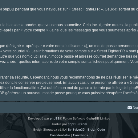
l phpBB pendant que vous naviguez sur « Street Fighter.FR ». Ceux-ci sortent du 
 le biais des données que vous nous soumettez. Cela inclut, entre autres : la publ
gné ci-après par « votre compte »), ainsi que les messages que vous soumettez aprè
ue (désigné ci-après par « votre nom d’utilisateur »), un mot de passe personnel ut
« votre courriel »). Les informations de votre compte sur « Street Fighter.FR » sont
tre que vos nom d’utilisateur, mot de passe et adresse courriel demandée lors de l’
ouvez choisir quelles informations de votre compte sont affichées publiquement. Vou
rantir sa sécurité. Cependant, nous vous recommandons de ne pas réutiliser le mêm
llez donc le conserver précieusement. En aucun cas, une personne affiliée à « Stree
iliser la fonctionnalité « J’ai oublié mon mot de passe » fournie par le logiciel
l phpBB générera un nouveau mot de passe pour que vous puissiez récupérer l’accès à
Nou
Développé par
phpBB
® Forum Software © phpBB Limited
Traduit par
phpBB-fr.com
Breizh Shoutbox v1.8.4
By Sylver35 - Breizh Code
Confidentialité
|
Conditions