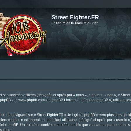
Street Fighter.FR
Le forum de la Team et du Site
ses sociétés affiliées (désignés ci-après par « nous », « notre », « nos », « Street F
el phpBB », « www.phpbb.com », « phpBB Limited », « Équipes phpBB ») utilisent les i
, en naviguant sur « Street Fighter.FR », le logiciel phpBB créera plusieurs cookie
iers cookies contiennent un identifiant utilisateur (désigné ci-après par « user-id 
ciel phpBB. Un troisième cookie sera créé une fois que vous aurez parcouru les suje
sateur.