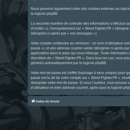
Nous pouvons également créer des cookies externes au logicie
le logiciel phpBB.
La seconde manière de collecter des informations s’effectue par
d’invités »), l’enregistrement sur « Street Fighter.FR » (dési
(désignés ci-après par « vos messages »).
Votre compte contiendra au minimum : un nom d’utilisateur uniq
passe »), et une adresse courriel valide (désignée ci-après par 
applicables dans le pays qui nous héberge. Toute information au
discrétion de « Street Fighter.FR ». Dans tous les cas, vous p
générés automatiquement par le logiciel phpBB.
Votre mot de passe est chiffré (hachage à sens unique) pour ga
passe est la clé de votre compte sur « Street Fighter.FR », veui
demander votre mot de passe. Si vous l’oubliez, vous pouvez ut
d’utilisateur et votre adresse courriel, après quoi le logicie
Index du forum