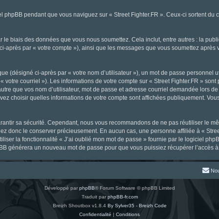
l phpBB pendant que vous naviguez sur « Street Fighter.FR ». Ceux-ci sortent du 
 le biais des données que vous nous soumettez. Cela inclut, entre autres : la publ
gné ci-après par « votre compte »), ainsi que les messages que vous soumettez aprè
ue (désigné ci-après par « votre nom d’utilisateur »), un mot de passe personnel ut
« votre courriel »). Les informations de votre compte sur « Street Fighter.FR » sont
tre que vos nom d’utilisateur, mot de passe et adresse courriel demandée lors de l’
ouvez choisir quelles informations de votre compte sont affichées publiquement. Vou
rantir sa sécurité. Cependant, nous vous recommandons de ne pas réutiliser le mêm
llez donc le conserver précieusement. En aucun cas, une personne affiliée à « Stree
iliser la fonctionnalité « J’ai oublié mon mot de passe » fournie par le logiciel
l phpBB générera un nouveau mot de passe pour que vous puissiez récupérer l’accès à
Nou
Développé par
phpBB
® Forum Software © phpBB Limited
Traduit par
phpBB-fr.com
Breizh Shoutbox v1.8.4
By Sylver35 - Breizh Code
Confidentialité
|
Conditions