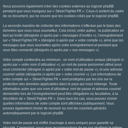
Nous pouvons également créer des cookies externes au logiciel phpBB
pendant que vous naviguez sur « Street Fighter.FR ». Ceux-ci sortent du cadre
de ce document, qui ne couvre que les cookies créés par le logiciel phpBB.
La seconde manière de collecter des informations s’effectue par le biais des
données que vous nous soumettez. Cela inclut, entre autres : la publication en
tant qu’invité (désignée ci-après par « messages d’invités »), l’enregistrement
sur « Street Fighter.FR » (désigné ci-après par « votre compte »), ainsi que les
messages que vous soumettez après votre enregistrement et pendant que
vous êtes connecté (désignés ci-après par « vos messages »).
Votre compte contiendra au minimum : un nom d’utilisateur unique (désigné ci-
après par « votre nom d’utilisateur »), un mot de passe personnel utilisé pour
vous connecter (désigné ci-après par « votre mot de passe »), et une adresse
courriel valide (désignée ci-après par « votre courriel »). Les informations de
votre compte sur « Street Fighter.FR » sont protégées par les lois sur la
protection des données applicables dans le pays qui nous héberge. Toute
information autre que vos nom d’utilisateur, mot de passe et adresse courriel
demandée lors de l’enregistrement peut être obligatoire ou facultative, à la
discrétion de « Street Fighter.FR ». Dans tous les cas, vous pouvez choisir
quelles informations de votre compte sont affichées publiquement. Vous
pouvez également choisir de recevoir ou non les courriels générés
automatiquement par le logiciel phpBB.
Votre mot de passe est chiffré (hachage à sens unique) pour garantir sa
sécurité. Cependant, nous vous recommandons de ne pas réutiliser le même