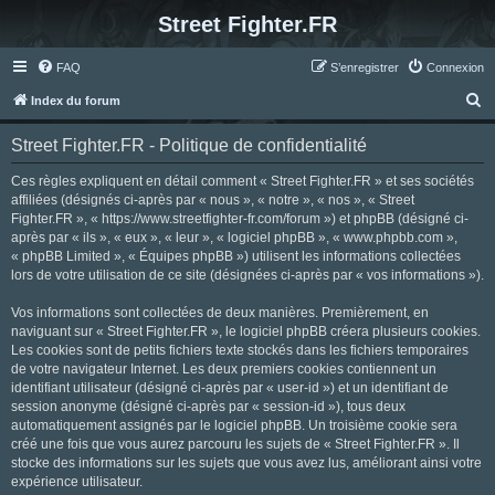
Street Fighter.FR
FAQ
S’enregistrer
Connexion
R
Index du forum
e
Street Fighter.FR - Politique de confidentialité
c
h
Ces règles expliquent en détail comment « Street Fighter.FR » et ses sociétés
affiliées (désignés ci-après par « nous », « notre », « nos », « Street
e
Fighter.FR », « https://www.streetfighter-fr.com/forum ») et phpBB (désigné ci-
r
après par « ils », « eux », « leur », « logiciel phpBB », « www.phpbb.com »,
« phpBB Limited », « Équipes phpBB ») utilisent les informations collectées
c
lors de votre utilisation de ce site (désignées ci-après par « vos informations »).
h
Vos informations sont collectées de deux manières. Premièrement, en
e
naviguant sur « Street Fighter.FR », le logiciel phpBB créera plusieurs cookies.
r
Les cookies sont de petits fichiers texte stockés dans les fichiers temporaires
de votre navigateur Internet. Les deux premiers cookies contiennent un
identifiant utilisateur (désigné ci-après par « user-id ») et un identifiant de
session anonyme (désigné ci-après par « session-id »), tous deux
automatiquement assignés par le logiciel phpBB. Un troisième cookie sera
créé une fois que vous aurez parcouru les sujets de « Street Fighter.FR ». Il
stocke des informations sur les sujets que vous avez lus, améliorant ainsi votre
expérience utilisateur.