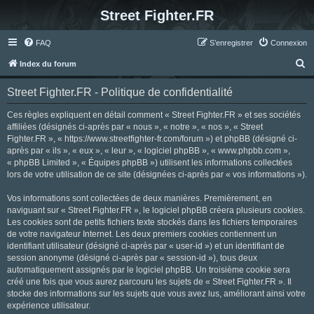
Street Fighter.FR
FAQ
S’enregistrer
Connexion
R
Index du forum
e
Street Fighter.FR - Politique de confidentialité
c
h
Ces règles expliquent en détail comment « Street Fighter.FR » et ses sociétés
affiliées (désignés ci-après par « nous », « notre », « nos », « Street
e
Fighter.FR », « https://www.streetfighter-fr.com/forum ») et phpBB (désigné ci-
r
après par « ils », « eux », « leur », « logiciel phpBB », « www.phpbb.com »,
« phpBB Limited », « Équipes phpBB ») utilisent les informations collectées
c
lors de votre utilisation de ce site (désignées ci-après par « vos informations »).
h
Vos informations sont collectées de deux manières. Premièrement, en
e
naviguant sur « Street Fighter.FR », le logiciel phpBB créera plusieurs cookies.
r
Les cookies sont de petits fichiers texte stockés dans les fichiers temporaires
de votre navigateur Internet. Les deux premiers cookies contiennent un
identifiant utilisateur (désigné ci-après par « user-id ») et un identifiant de
session anonyme (désigné ci-après par « session-id »), tous deux
automatiquement assignés par le logiciel phpBB. Un troisième cookie sera
créé une fois que vous aurez parcouru les sujets de « Street Fighter.FR ». Il
stocke des informations sur les sujets que vous avez lus, améliorant ainsi votre
expérience utilisateur.