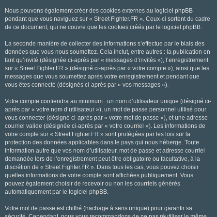
Nous pouvons également créer des cookies externes au logiciel phpBB
pendant que vous naviguez sur « Street Fighter.FR ». Ceux-ci sortent du cadre
de ce document, qui ne couvre que les cookies créés par le logiciel phpBB.
La seconde manière de collecter des informations s’effectue par le biais des
données que vous nous soumettez. Cela inclut, entre autres : la publication en
tant qu’invité (désignée ci-après par « messages d’invités »), l’enregistrement
sur « Street Fighter.FR » (désigné ci-après par « votre compte »), ainsi que les
messages que vous soumettez après votre enregistrement et pendant que
vous êtes connecté (désignés ci-après par « vos messages »).
Votre compte contiendra au minimum : un nom d’utilisateur unique (désigné ci-
après par « votre nom d’utilisateur »), un mot de passe personnel utilisé pour
vous connecter (désigné ci-après par « votre mot de passe »), et une adresse
courriel valide (désignée ci-après par « votre courriel »). Les informations de
votre compte sur « Street Fighter.FR » sont protégées par les lois sur la
protection des données applicables dans le pays qui nous héberge. Toute
information autre que vos nom d’utilisateur, mot de passe et adresse courriel
demandée lors de l’enregistrement peut être obligatoire ou facultative, à la
discrétion de « Street Fighter.FR ». Dans tous les cas, vous pouvez choisir
quelles informations de votre compte sont affichées publiquement. Vous
pouvez également choisir de recevoir ou non les courriels générés
automatiquement par le logiciel phpBB.
Votre mot de passe est chiffré (hachage à sens unique) pour garantir sa
sécurité. Cependant, nous vous recommandons de ne pas réutiliser le même