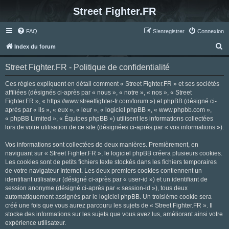
Street Fighter.FR
FAQ
S’enregistrer
Connexion
R
Index du forum
e
Street Fighter.FR - Politique de confidentialité
c
h
Ces règles expliquent en détail comment « Street Fighter.FR » et ses sociétés
affiliées (désignés ci-après par « nous », « notre », « nos », « Street
e
Fighter.FR », « https://www.streetfighter-fr.com/forum ») et phpBB (désigné ci-
r
après par « ils », « eux », « leur », « logiciel phpBB », « www.phpbb.com »,
« phpBB Limited », « Équipes phpBB ») utilisent les informations collectées
c
lors de votre utilisation de ce site (désignées ci-après par « vos informations »).
h
Vos informations sont collectées de deux manières. Premièrement, en
e
naviguant sur « Street Fighter.FR », le logiciel phpBB créera plusieurs cookies.
r
Les cookies sont de petits fichiers texte stockés dans les fichiers temporaires
de votre navigateur Internet. Les deux premiers cookies contiennent un
identifiant utilisateur (désigné ci-après par « user-id ») et un identifiant de
session anonyme (désigné ci-après par « session-id »), tous deux
automatiquement assignés par le logiciel phpBB. Un troisième cookie sera
créé une fois que vous aurez parcouru les sujets de « Street Fighter.FR ». Il
stocke des informations sur les sujets que vous avez lus, améliorant ainsi votre
expérience utilisateur.