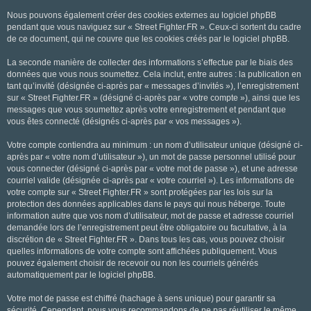
Nous pouvons également créer des cookies externes au logiciel phpBB
pendant que vous naviguez sur « Street Fighter.FR ». Ceux-ci sortent du cadre
de ce document, qui ne couvre que les cookies créés par le logiciel phpBB.
La seconde manière de collecter des informations s’effectue par le biais des
données que vous nous soumettez. Cela inclut, entre autres : la publication en
tant qu’invité (désignée ci-après par « messages d’invités »), l’enregistrement
sur « Street Fighter.FR » (désigné ci-après par « votre compte »), ainsi que les
messages que vous soumettez après votre enregistrement et pendant que
vous êtes connecté (désignés ci-après par « vos messages »).
Votre compte contiendra au minimum : un nom d’utilisateur unique (désigné ci-
après par « votre nom d’utilisateur »), un mot de passe personnel utilisé pour
vous connecter (désigné ci-après par « votre mot de passe »), et une adresse
courriel valide (désignée ci-après par « votre courriel »). Les informations de
votre compte sur « Street Fighter.FR » sont protégées par les lois sur la
protection des données applicables dans le pays qui nous héberge. Toute
information autre que vos nom d’utilisateur, mot de passe et adresse courriel
demandée lors de l’enregistrement peut être obligatoire ou facultative, à la
discrétion de « Street Fighter.FR ». Dans tous les cas, vous pouvez choisir
quelles informations de votre compte sont affichées publiquement. Vous
pouvez également choisir de recevoir ou non les courriels générés
automatiquement par le logiciel phpBB.
Votre mot de passe est chiffré (hachage à sens unique) pour garantir sa
sécurité. Cependant, nous vous recommandons de ne pas réutiliser le même