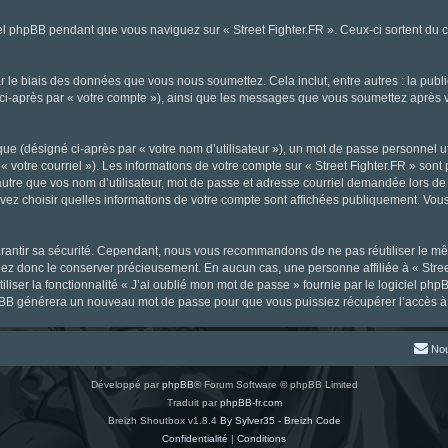
l phpBB pendant que vous naviguez sur « Street Fighter.FR ». Ceux-ci sortent du 
 le biais des données que vous nous soumettez. Cela inclut, entre autres : la publ
gné ci-après par « votre compte »), ainsi que les messages que vous soumettez aprè
ue (désigné ci-après par « votre nom d’utilisateur »), un mot de passe personnel ut
« votre courriel »). Les informations de votre compte sur « Street Fighter.FR » sont
tre que vos nom d’utilisateur, mot de passe et adresse courriel demandée lors de l’
ouvez choisir quelles informations de votre compte sont affichées publiquement. Vou
rantir sa sécurité. Cependant, nous vous recommandons de ne pas réutiliser le mêm
llez donc le conserver précieusement. En aucun cas, une personne affiliée à « Stree
iliser la fonctionnalité « J’ai oublié mon mot de passe » fournie par le logiciel
l phpBB générera un nouveau mot de passe pour que vous puissiez récupérer l’accès à
Nou
Développé par
phpBB
® Forum Software © phpBB Limited
Traduit par
phpBB-fr.com
Breizh Shoutbox v1.8.4
By Sylver35 - Breizh Code
Confidentialité
|
Conditions