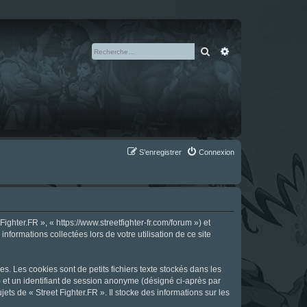
Rechercher
Recherche avan
S’enregistrer
Connexion
ighter.FR », « https://www.streetfighter-fr.com/forum ») et
nformations collectées lors de votre utilisation de ce site
s. Les cookies sont de petits fichiers texte stockés dans les
») et un identifiant de session anonyme (désigné ci-après par
ts de « Street Fighter.FR ». Il stocke des informations sur les