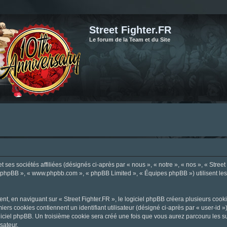
Street Fighter.FR
Le forum de la Team et du Site
ses sociétés affiliées (désignés ci-après par « nous », « notre », « nos », « Street F
el phpBB », « www.phpbb.com », « phpBB Limited », « Équipes phpBB ») utilisent les i
, en naviguant sur « Street Fighter.FR », le logiciel phpBB créera plusieurs cookie
iers cookies contiennent un identifiant utilisateur (désigné ci-après par « user-id 
ciel phpBB. Un troisième cookie sera créé une fois que vous aurez parcouru les suje
sateur.