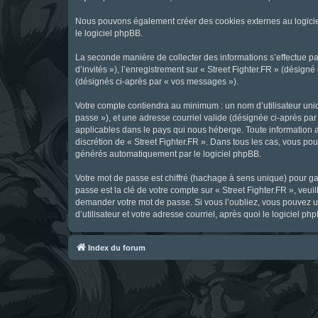
Nous pouvons également créer des cookies externes au logicie
le logiciel phpBB.
La seconde manière de collecter des informations s’effectue par
d’invités »), l’enregistrement sur « Street Fighter.FR » (dési
(désignés ci-après par « vos messages »).
Votre compte contiendra au minimum : un nom d’utilisateur uniq
passe »), et une adresse courriel valide (désignée ci-après par 
applicables dans le pays qui nous héberge. Toute information au
discrétion de « Street Fighter.FR ». Dans tous les cas, vous p
générés automatiquement par le logiciel phpBB.
Votre mot de passe est chiffré (hachage à sens unique) pour ga
passe est la clé de votre compte sur « Street Fighter.FR », veui
demander votre mot de passe. Si vous l’oubliez, vous pouvez ut
d’utilisateur et votre adresse courriel, après quoi le logicie
Index du forum