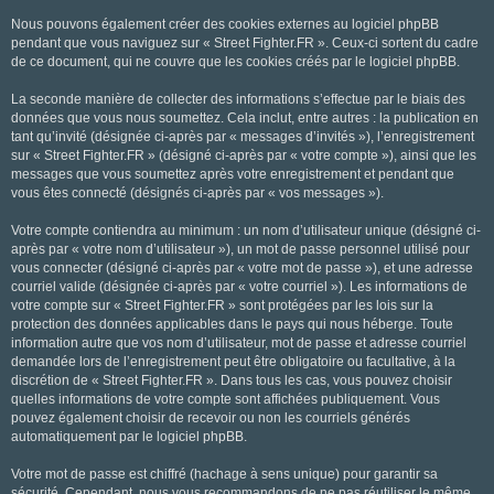
Nous pouvons également créer des cookies externes au logiciel phpBB
pendant que vous naviguez sur « Street Fighter.FR ». Ceux-ci sortent du cadre
de ce document, qui ne couvre que les cookies créés par le logiciel phpBB.
La seconde manière de collecter des informations s’effectue par le biais des
données que vous nous soumettez. Cela inclut, entre autres : la publication en
tant qu’invité (désignée ci-après par « messages d’invités »), l’enregistrement
sur « Street Fighter.FR » (désigné ci-après par « votre compte »), ainsi que les
messages que vous soumettez après votre enregistrement et pendant que
vous êtes connecté (désignés ci-après par « vos messages »).
Votre compte contiendra au minimum : un nom d’utilisateur unique (désigné ci-
après par « votre nom d’utilisateur »), un mot de passe personnel utilisé pour
vous connecter (désigné ci-après par « votre mot de passe »), et une adresse
courriel valide (désignée ci-après par « votre courriel »). Les informations de
votre compte sur « Street Fighter.FR » sont protégées par les lois sur la
protection des données applicables dans le pays qui nous héberge. Toute
information autre que vos nom d’utilisateur, mot de passe et adresse courriel
demandée lors de l’enregistrement peut être obligatoire ou facultative, à la
discrétion de « Street Fighter.FR ». Dans tous les cas, vous pouvez choisir
quelles informations de votre compte sont affichées publiquement. Vous
pouvez également choisir de recevoir ou non les courriels générés
automatiquement par le logiciel phpBB.
Votre mot de passe est chiffré (hachage à sens unique) pour garantir sa
sécurité. Cependant, nous vous recommandons de ne pas réutiliser le même