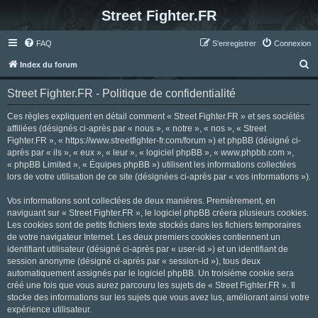
Street Fighter.FR
FAQ
S’enregistrer
Connexion
R
Index du forum
e
Street Fighter.FR - Politique de confidentialité
c
h
Ces règles expliquent en détail comment « Street Fighter.FR » et ses sociétés
affiliées (désignés ci-après par « nous », « notre », « nos », « Street
e
Fighter.FR », « https://www.streetfighter-fr.com/forum ») et phpBB (désigné ci-
r
après par « ils », « eux », « leur », « logiciel phpBB », « www.phpbb.com »,
« phpBB Limited », « Équipes phpBB ») utilisent les informations collectées
c
lors de votre utilisation de ce site (désignées ci-après par « vos informations »).
h
Vos informations sont collectées de deux manières. Premièrement, en
e
naviguant sur « Street Fighter.FR », le logiciel phpBB créera plusieurs cookies.
r
Les cookies sont de petits fichiers texte stockés dans les fichiers temporaires
de votre navigateur Internet. Les deux premiers cookies contiennent un
identifiant utilisateur (désigné ci-après par « user-id ») et un identifiant de
session anonyme (désigné ci-après par « session-id »), tous deux
automatiquement assignés par le logiciel phpBB. Un troisième cookie sera
créé une fois que vous aurez parcouru les sujets de « Street Fighter.FR ». Il
stocke des informations sur les sujets que vous avez lus, améliorant ainsi votre
expérience utilisateur.