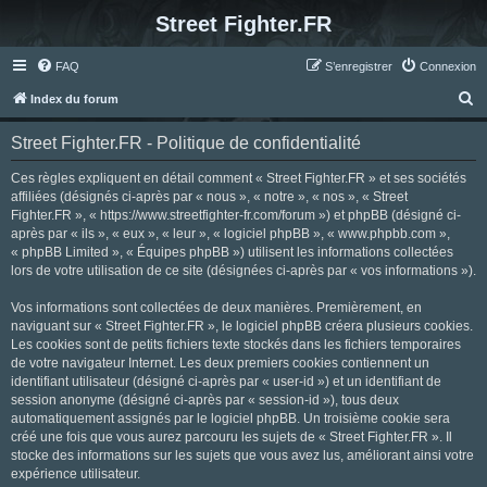
Street Fighter.FR
FAQ
S’enregistrer
Connexion
R
Index du forum
e
Street Fighter.FR - Politique de confidentialité
c
h
Ces règles expliquent en détail comment « Street Fighter.FR » et ses sociétés
affiliées (désignés ci-après par « nous », « notre », « nos », « Street
e
Fighter.FR », « https://www.streetfighter-fr.com/forum ») et phpBB (désigné ci-
r
après par « ils », « eux », « leur », « logiciel phpBB », « www.phpbb.com »,
« phpBB Limited », « Équipes phpBB ») utilisent les informations collectées
c
lors de votre utilisation de ce site (désignées ci-après par « vos informations »).
h
Vos informations sont collectées de deux manières. Premièrement, en
e
naviguant sur « Street Fighter.FR », le logiciel phpBB créera plusieurs cookies.
r
Les cookies sont de petits fichiers texte stockés dans les fichiers temporaires
de votre navigateur Internet. Les deux premiers cookies contiennent un
identifiant utilisateur (désigné ci-après par « user-id ») et un identifiant de
session anonyme (désigné ci-après par « session-id »), tous deux
automatiquement assignés par le logiciel phpBB. Un troisième cookie sera
créé une fois que vous aurez parcouru les sujets de « Street Fighter.FR ». Il
stocke des informations sur les sujets que vous avez lus, améliorant ainsi votre
expérience utilisateur.