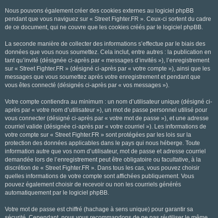
Nous pouvons également créer des cookies externes au logiciel phpBB
pendant que vous naviguez sur « Street Fighter.FR ». Ceux-ci sortent du cadre
de ce document, qui ne couvre que les cookies créés par le logiciel phpBB.
La seconde manière de collecter des informations s’effectue par le biais des
données que vous nous soumettez. Cela inclut, entre autres : la publication en
tant qu’invité (désignée ci-après par « messages d’invités »), l’enregistrement
sur « Street Fighter.FR » (désigné ci-après par « votre compte »), ainsi que les
messages que vous soumettez après votre enregistrement et pendant que
vous êtes connecté (désignés ci-après par « vos messages »).
Votre compte contiendra au minimum : un nom d’utilisateur unique (désigné ci-
après par « votre nom d’utilisateur »), un mot de passe personnel utilisé pour
vous connecter (désigné ci-après par « votre mot de passe »), et une adresse
courriel valide (désignée ci-après par « votre courriel »). Les informations de
votre compte sur « Street Fighter.FR » sont protégées par les lois sur la
protection des données applicables dans le pays qui nous héberge. Toute
information autre que vos nom d’utilisateur, mot de passe et adresse courriel
demandée lors de l’enregistrement peut être obligatoire ou facultative, à la
discrétion de « Street Fighter.FR ». Dans tous les cas, vous pouvez choisir
quelles informations de votre compte sont affichées publiquement. Vous
pouvez également choisir de recevoir ou non les courriels générés
automatiquement par le logiciel phpBB.
Votre mot de passe est chiffré (hachage à sens unique) pour garantir sa
sécurité. Cependant, nous vous recommandons de ne pas réutiliser le même