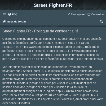
Street Fighter.FR
FAQ
S’enregistrer
Connexion
R
Index du forum
e
Street Fighter.FR - Politique de confidentialité
c
h
Ces règles expliquent en détail comment « Street Fighter.FR » et ses sociétés
affiliées (désignés ci-après par « nous », « notre », « nos », « Street
e
Fighter.FR », « https://www.streetfighter-fr.com/forum ») et phpBB (désigné ci-
r
après par « ils », « eux », « leur », « logiciel phpBB », « www.phpbb.com »,
« phpBB Limited », « Équipes phpBB ») utilisent les informations collectées
c
lors de votre utilisation de ce site (désignées ci-après par « vos informations »).
h
Vos informations sont collectées de deux manières. Premièrement, en
e
naviguant sur « Street Fighter.FR », le logiciel phpBB créera plusieurs cookies.
r
Les cookies sont de petits fichiers texte stockés dans les fichiers temporaires
de votre navigateur Internet. Les deux premiers cookies contiennent un
identifiant utilisateur (désigné ci-après par « user-id ») et un identifiant de
session anonyme (désigné ci-après par « session-id »), tous deux
automatiquement assignés par le logiciel phpBB. Un troisième cookie sera
créé une fois que vous aurez parcouru les sujets de « Street Fighter.FR ». Il
stocke des informations sur les sujets que vous avez lus, améliorant ainsi votre
expérience utilisateur.