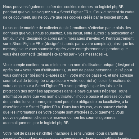
Nous pouvons également créer des cookies externes au logiciel phpBB
pendant que vous naviguez sur « Street Fighter.FR ». Ceux-ci sortent du cadre
de ce document, qui ne couvre que les cookies créés par le logiciel phpBB.
La seconde manière de collecter des informations s’effectue par le biais des
données que vous nous soumettez. Cela inclut, entre autres : la publication en
tant qu’invité (désignée ci-après par « messages d’invités »), l’enregistrement
sur « Street Fighter.FR » (désigné ci-après par « votre compte »), ainsi que les
messages que vous soumettez après votre enregistrement et pendant que
vous êtes connecté (désignés ci-après par « vos messages »).
Votre compte contiendra au minimum : un nom d’utilisateur unique (désigné ci-
après par « votre nom d’utilisateur »), un mot de passe personnel utilisé pour
vous connecter (désigné ci-après par « votre mot de passe »), et une adresse
courriel valide (désignée ci-après par « votre courriel »). Les informations de
votre compte sur « Street Fighter.FR » sont protégées par les lois sur la
protection des données applicables dans le pays qui nous héberge. Toute
information autre que vos nom d’utilisateur, mot de passe et adresse courriel
demandée lors de l’enregistrement peut être obligatoire ou facultative, à la
discrétion de « Street Fighter.FR ». Dans tous les cas, vous pouvez choisir
quelles informations de votre compte sont affichées publiquement. Vous
pouvez également choisir de recevoir ou non les courriels générés
automatiquement par le logiciel phpBB.
Votre mot de passe est chiffré (hachage à sens unique) pour garantir sa
sécurité. Cependant, nous vous recommandons de ne pas réutiliser le même