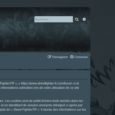
Rechercher
Recherche avan
S’enregistrer
Connexion
ighter.FR », « https://www.streetfighter-fr.com/forum ») et
nformations collectées lors de votre utilisation de ce site
s. Les cookies sont de petits fichiers texte stockés dans les
») et un identifiant de session anonyme (désigné ci-après par
ts de « Street Fighter.FR ». Il stocke des informations sur les