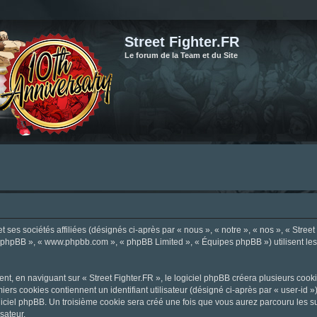
Street Fighter.FR
Le forum de la Team et du Site
ses sociétés affiliées (désignés ci-après par « nous », « notre », « nos », « Street F
el phpBB », « www.phpbb.com », « phpBB Limited », « Équipes phpBB ») utilisent les i
, en naviguant sur « Street Fighter.FR », le logiciel phpBB créera plusieurs cookie
iers cookies contiennent un identifiant utilisateur (désigné ci-après par « user-id 
ciel phpBB. Un troisième cookie sera créé une fois que vous aurez parcouru les suje
sateur.