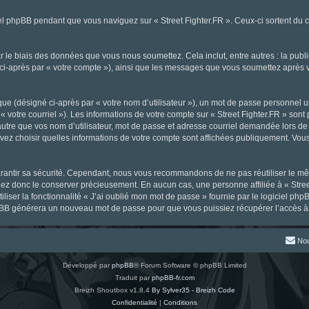
l phpBB pendant que vous naviguez sur « Street Fighter.FR ». Ceux-ci sortent du 
 le biais des données que vous nous soumettez. Cela inclut, entre autres : la publ
gné ci-après par « votre compte »), ainsi que les messages que vous soumettez aprè
ue (désigné ci-après par « votre nom d’utilisateur »), un mot de passe personnel ut
« votre courriel »). Les informations de votre compte sur « Street Fighter.FR » sont
tre que vos nom d’utilisateur, mot de passe et adresse courriel demandée lors de l’
ouvez choisir quelles informations de votre compte sont affichées publiquement. Vou
rantir sa sécurité. Cependant, nous vous recommandons de ne pas réutiliser le mêm
llez donc le conserver précieusement. En aucun cas, une personne affiliée à « Stree
iliser la fonctionnalité « J’ai oublié mon mot de passe » fournie par le logiciel
l phpBB générera un nouveau mot de passe pour que vous puissiez récupérer l’accès à
Nou
Développé par
phpBB
® Forum Software © phpBB Limited
Traduit par
phpBB-fr.com
Breizh Shoutbox v1.8.4
By Sylver35 - Breizh Code
Confidentialité
|
Conditions