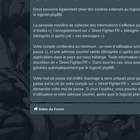
Nous pouvons également créer des cookies externes au logicie
le logiciel phpBB.
La seconde manière de collecter des informations s’effectue par
d’invités »), l’enregistrement sur « Street Fighter.FR » (dési
(désignés ci-après par « vos messages »).
Votre compte contiendra au minimum : un nom d’utilisateur uniq
passe »), et une adresse courriel valide (désignée ci-après par 
applicables dans le pays qui nous héberge. Toute information au
discrétion de « Street Fighter.FR ». Dans tous les cas, vous p
générés automatiquement par le logiciel phpBB.
Votre mot de passe est chiffré (hachage à sens unique) pour ga
passe est la clé de votre compte sur « Street Fighter.FR », veui
demander votre mot de passe. Si vous l’oubliez, vous pouvez ut
d’utilisateur et votre adresse courriel, après quoi le logicie
Index du forum