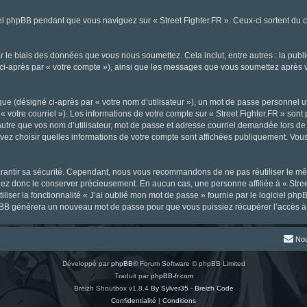
l phpBB pendant que vous naviguez sur « Street Fighter.FR ». Ceux-ci sortent du 
 le biais des données que vous nous soumettez. Cela inclut, entre autres : la publ
gné ci-après par « votre compte »), ainsi que les messages que vous soumettez aprè
ue (désigné ci-après par « votre nom d’utilisateur »), un mot de passe personnel ut
« votre courriel »). Les informations de votre compte sur « Street Fighter.FR » sont
tre que vos nom d’utilisateur, mot de passe et adresse courriel demandée lors de l’
ouvez choisir quelles informations de votre compte sont affichées publiquement. Vou
rantir sa sécurité. Cependant, nous vous recommandons de ne pas réutiliser le mêm
llez donc le conserver précieusement. En aucun cas, une personne affiliée à « Stree
iliser la fonctionnalité « J’ai oublié mon mot de passe » fournie par le logiciel
l phpBB générera un nouveau mot de passe pour que vous puissiez récupérer l’accès à
Nou
Développé par
phpBB
® Forum Software © phpBB Limited
Traduit par
phpBB-fr.com
Breizh Shoutbox v1.8.4
By Sylver35 - Breizh Code
Confidentialité
|
Conditions