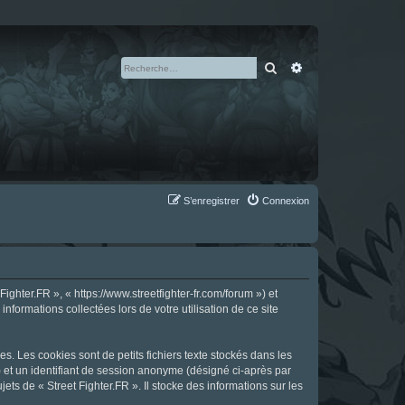
Rechercher
Recherche avan
S’enregistrer
Connexion
ighter.FR », « https://www.streetfighter-fr.com/forum ») et
nformations collectées lors de votre utilisation de ce site
s. Les cookies sont de petits fichiers texte stockés dans les
») et un identifiant de session anonyme (désigné ci-après par
ts de « Street Fighter.FR ». Il stocke des informations sur les