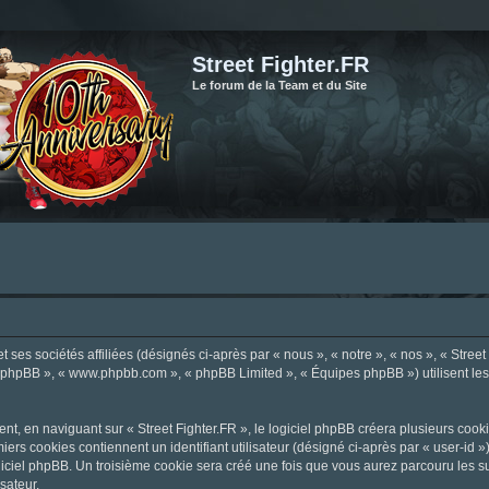
Street Fighter.FR
Le forum de la Team et du Site
ses sociétés affiliées (désignés ci-après par « nous », « notre », « nos », « Street F
el phpBB », « www.phpbb.com », « phpBB Limited », « Équipes phpBB ») utilisent les i
, en naviguant sur « Street Fighter.FR », le logiciel phpBB créera plusieurs cookie
iers cookies contiennent un identifiant utilisateur (désigné ci-après par « user-id 
ciel phpBB. Un troisième cookie sera créé une fois que vous aurez parcouru les suje
sateur.