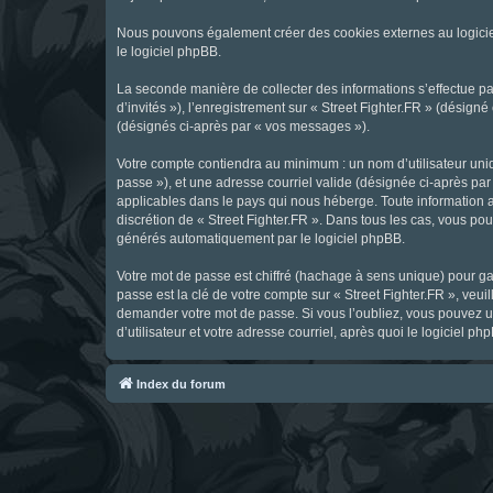
Nous pouvons également créer des cookies externes au logicie
le logiciel phpBB.
La seconde manière de collecter des informations s’effectue par
d’invités »), l’enregistrement sur « Street Fighter.FR » (dési
(désignés ci-après par « vos messages »).
Votre compte contiendra au minimum : un nom d’utilisateur uniq
passe »), et une adresse courriel valide (désignée ci-après par 
applicables dans le pays qui nous héberge. Toute information au
discrétion de « Street Fighter.FR ». Dans tous les cas, vous p
générés automatiquement par le logiciel phpBB.
Votre mot de passe est chiffré (hachage à sens unique) pour ga
passe est la clé de votre compte sur « Street Fighter.FR », veui
demander votre mot de passe. Si vous l’oubliez, vous pouvez ut
d’utilisateur et votre adresse courriel, après quoi le logicie
Index du forum