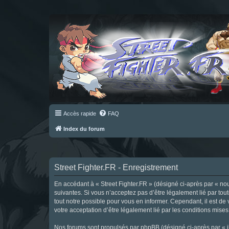
Accès rapide
FAQ
Index du forum
Street Fighter.FR - Enregistrement
En accédant à « Street Fighter.FR » (désigné ci-après par « nous 
suivantes. Si vous n’acceptez pas d’être légalement lié par tou
tout notre possible pour vous en informer. Cependant, il est de 
votre acceptation d’être légalement lié par les conditions mises
Nos forums sont propulsés par phpBB (désigné ci-après par « il