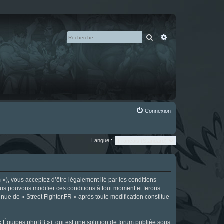
Rechercher
Recherche avan
Connexion
Langue :
m »), vous acceptez d’être légalement lié par les conditions
Nous pouvons modifier ces conditions à tout moment et ferons
tinue de « Street Fighter.FR » après toute modification constitue
 « Équipes phpBB »), qui est une solution de forum publiée sous