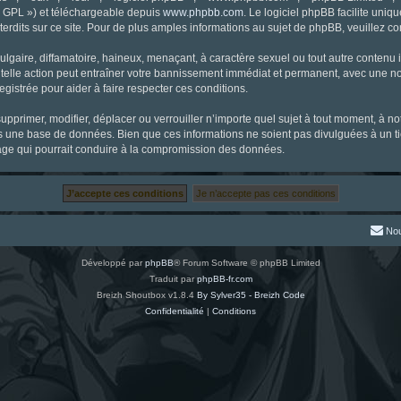
« GPL ») et téléchargeable depuis
www.phpbb.com
. Le logiciel phpBB facilite uniq
dits sur ce site. Pour de plus amples informations au sujet de phpBB, veuillez co
gaire, diffamatoire, haineux, menaçant, à caractère sexuel ou tout autre contenu ill
 telle action peut entraîner votre bannissement immédiat et permanent, avec une noti
gistrée pour aider à faire respecter ces conditions.
supprimer, modifier, déplacer ou verrouiller n’importe quel sujet à tout moment, à 
s une base de données. Bien que ces informations ne soient pas divulguées à un ti
tage qui pourrait conduire à la compromission des données.
Nou
Développé par
phpBB
® Forum Software © phpBB Limited
Traduit par
phpBB-fr.com
Breizh Shoutbox v1.8.4
By Sylver35 - Breizh Code
Confidentialité
|
Conditions