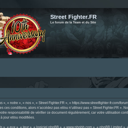
Street Fighter.FR
Le forum de la Team et du Site
», « notre », « nos », « Street Fighter.FR », « https://www.streetfighter-fr.com/foru
tes ces conditions, alors n’accédez pas et/ou n’utilisez pas « Street Fighter.FR ». 
votre responsabilité de vérifier ce document régulièrement, car votre utilisation con
 à jour et/ou modifiées.
s », « eux », « leur », « logiciel phpBB », « www.phpbb.com », « phpBB Limited »,