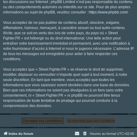
les discussions sur Internet ; phpBB Limited n’est pas responsable du contenu
ou des comportements autorisés ou interdits sur ce site. Pour de plus amples
informations au sujet de phpBB, veuillez consulter :
https://www.phpbb.com/
.
Vous acceptez de ne pas publier de contenu abusif, obscène, vulgaire,
diffamatoire, haineux, menaçant, à caractère sexuel ou tout autre contenu
illicite, que ce soit en vertu des lois de votre pays, du pays où « Street
Fighter.FR » est hébergé ou du droit international. Une telle action peut
entraîner votre bannissement immédiat et permanent, avec une notification à
votre fournisseur d’accès à Internet si nous le jugeons nécessaire. L’adresse IP
de tous les messages est enregistrée pour aider à faire respecter ces
conditions.
Vous acceptez que « Street Fighter.FR » se réserve le droit de supprimer,
modifier, déplacer ou verrouiller n’importe quel sujet à tout moment, à notre
seule discrétion. En tant que membre, vous acceptez que toutes les
informations que vous saisissez soient stockées dans une base de données.
Bien que ces informations ne soient pas divulguées à un tiers sans votre
consentement, ni « Street Fighter.FR » ni phpBB ne pourront être tenus
responsables de toute tentative de piratage qui pourrait conduire à la
compromission des données.
Index du forum
Heures au format
UTC+02:00