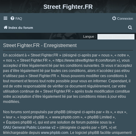
Street Fighter.FR
FAQ
Connexion
R
Index du forum
e
Langue :
c
Street Fighter.FR - Enregistrement
h
En accédant à « Street Fighter.FR » (désigné ci-après par « nous », « notre »,
e
« nos », « Street Fighter.FR », « https://www.streetfighter-fr.com/forum »), vous
r
acceptez d’être légalement lié par les conditions suivantes. Si vous n’acceptez
pas d’être légalement lié par toutes ces conditions, alors n’accédez pas et/ou
c
n’utilisez pas « Street Fighter.FR ». Nous pouvons modifier ces conditions à
h
tout moment et ferons tout notre possible pour vous en informer. Cependant, il
e
est de votre responsabilité de vérifier ce document régulièrement, car votre
utilisation continue de « Street Fighter.FR » après toute modification constitue
r
votre acceptation d’être légalement lié par les conditions mises à jour et/ou
modifiées.
Nos forums sont propulsés par phpBB (désigné ci-après par « ils », « eux »,
« leur », « logiciel phpBB », « www.phpbb.com », « phpBB Limited »,
« Équipes phpBB »), qui est une solution de forum publiée sous la «
GNU General Public License v2
» (désignée ci-après par « GPL ») et
téléchargeable depuis
www.phpbb.com
. Le logiciel phpBB facilite uniquement