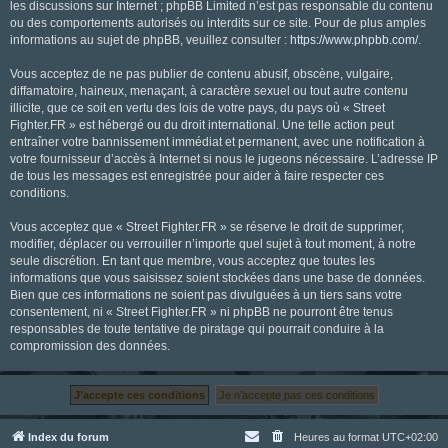
les discussions sur Internet ; phpBB Limited n’est pas responsable du contenu
ou des comportements autorisés ou interdits sur ce site. Pour de plus amples
informations au sujet de phpBB, veuillez consulter :
https://www.phpbb.com/
.
Vous acceptez de ne pas publier de contenu abusif, obscène, vulgaire,
diffamatoire, haineux, menaçant, à caractère sexuel ou tout autre contenu
illicite, que ce soit en vertu des lois de votre pays, du pays où « Street
Fighter.FR » est hébergé ou du droit international. Une telle action peut
entraîner votre bannissement immédiat et permanent, avec une notification à
votre fournisseur d’accès à Internet si nous le jugeons nécessaire. L’adresse IP
de tous les messages est enregistrée pour aider à faire respecter ces
conditions.
Vous acceptez que « Street Fighter.FR » se réserve le droit de supprimer,
modifier, déplacer ou verrouiller n’importe quel sujet à tout moment, à notre
seule discrétion. En tant que membre, vous acceptez que toutes les
informations que vous saisissez soient stockées dans une base de données.
Bien que ces informations ne soient pas divulguées à un tiers sans votre
consentement, ni « Street Fighter.FR » ni phpBB ne pourront être tenus
responsables de toute tentative de piratage qui pourrait conduire à la
compromission des données.
Index du forum
Heures au format
UTC+02:00