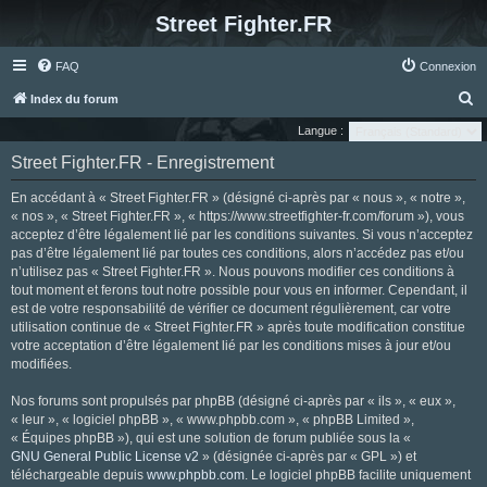
Street Fighter.FR
FAQ
Connexion
R
Index du forum
e
Langue :
c
Street Fighter.FR - Enregistrement
h
En accédant à « Street Fighter.FR » (désigné ci-après par « nous », « notre »,
e
« nos », « Street Fighter.FR », « https://www.streetfighter-fr.com/forum »), vous
r
acceptez d’être légalement lié par les conditions suivantes. Si vous n’acceptez
pas d’être légalement lié par toutes ces conditions, alors n’accédez pas et/ou
c
n’utilisez pas « Street Fighter.FR ». Nous pouvons modifier ces conditions à
h
tout moment et ferons tout notre possible pour vous en informer. Cependant, il
e
est de votre responsabilité de vérifier ce document régulièrement, car votre
utilisation continue de « Street Fighter.FR » après toute modification constitue
r
votre acceptation d’être légalement lié par les conditions mises à jour et/ou
modifiées.
Nos forums sont propulsés par phpBB (désigné ci-après par « ils », « eux »,
« leur », « logiciel phpBB », « www.phpbb.com », « phpBB Limited »,
« Équipes phpBB »), qui est une solution de forum publiée sous la «
GNU General Public License v2
» (désignée ci-après par « GPL ») et
téléchargeable depuis
www.phpbb.com
. Le logiciel phpBB facilite uniquement