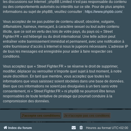
les discussions sur Internet ; phpBB Limited n’est pas responsable du contenu
ou des comportements autorisés ou interdits sur ce site. Pour de plus amples
informations au sujet de phpBB, veuillez consulter :
https://www.phpbb.com/
.
Vous acceptez de ne pas publier de contenu abusif, obscène, vulgaire,
diffamatoire, haineux, menaçant, à caractère sexuel ou tout autre contenu
illicite, que ce soit en vertu des lois de votre pays, du pays où « Street
Fighter.FR » est hébergé ou du droit international. Une telle action peut
entraîner votre bannissement immédiat et permanent, avec une notification à
votre fournisseur d’accès à Internet si nous le jugeons nécessaire. L’adresse IP
de tous les messages est enregistrée pour aider à faire respecter ces
conditions.
Vous acceptez que « Street Fighter.FR » se réserve le droit de supprimer,
modifier, déplacer ou verrouiller n’importe quel sujet à tout moment, à notre
seule discrétion. En tant que membre, vous acceptez que toutes les
informations que vous saisissez soient stockées dans une base de données.
Bien que ces informations ne soient pas divulguées à un tiers sans votre
consentement, ni « Street Fighter.FR » ni phpBB ne pourront être tenus
responsables de toute tentative de piratage qui pourrait conduire à la
compromission des données.
Index du forum
Heures au format
UTC+02:00