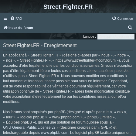
Street Fighter.FR
FAQ
Connexion
R
Index du forum
e
Langue :
c
Street Fighter.FR - Enregistrement
h
En accédant à « Street Fighter.FR » (désigné ci-après par « nous », « notre »,
e
« nos », « Street Fighter.FR », « https://www.streetfighter-fr.com/forum »), vous
r
acceptez d’être légalement lié par les conditions suivantes. Si vous n’acceptez
pas d’être légalement lié par toutes ces conditions, alors n’accédez pas et/ou
c
n’utilisez pas « Street Fighter.FR ». Nous pouvons modifier ces conditions à
h
tout moment et ferons tout notre possible pour vous en informer. Cependant, il
e
est de votre responsabilité de vérifier ce document régulièrement, car votre
utilisation continue de « Street Fighter.FR » après toute modification constitue
r
votre acceptation d’être légalement lié par les conditions mises à jour et/ou
modifiées.
Nos forums sont propulsés par phpBB (désigné ci-après par « ils », « eux »,
« leur », « logiciel phpBB », « www.phpbb.com », « phpBB Limited »,
« Équipes phpBB »), qui est une solution de forum publiée sous la «
GNU General Public License v2
» (désignée ci-après par « GPL ») et
téléchargeable depuis
www.phpbb.com
. Le logiciel phpBB facilite uniquement