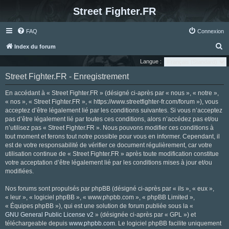
Street Fighter.FR
FAQ
Connexion
R
Index du forum
e
Langue :
c
Street Fighter.FR - Enregistrement
h
En accédant à « Street Fighter.FR » (désigné ci-après par « nous », « notre »,
e
« nos », « Street Fighter.FR », « https://www.streetfighter-fr.com/forum »), vous
r
acceptez d’être légalement lié par les conditions suivantes. Si vous n’acceptez
pas d’être légalement lié par toutes ces conditions, alors n’accédez pas et/ou
c
n’utilisez pas « Street Fighter.FR ». Nous pouvons modifier ces conditions à
h
tout moment et ferons tout notre possible pour vous en informer. Cependant, il
e
est de votre responsabilité de vérifier ce document régulièrement, car votre
utilisation continue de « Street Fighter.FR » après toute modification constitue
r
votre acceptation d’être légalement lié par les conditions mises à jour et/ou
modifiées.
Nos forums sont propulsés par phpBB (désigné ci-après par « ils », « eux »,
« leur », « logiciel phpBB », « www.phpbb.com », « phpBB Limited »,
« Équipes phpBB »), qui est une solution de forum publiée sous la «
GNU General Public License v2
» (désignée ci-après par « GPL ») et
téléchargeable depuis
www.phpbb.com
. Le logiciel phpBB facilite uniquement