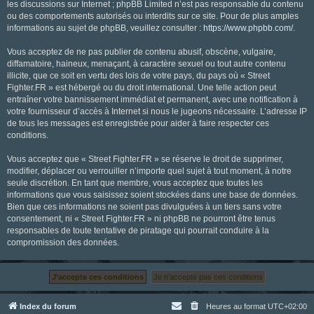
les discussions sur Internet ; phpBB Limited n’est pas responsable du contenu
ou des comportements autorisés ou interdits sur ce site. Pour de plus amples
informations au sujet de phpBB, veuillez consulter :
https://www.phpbb.com/
.
Vous acceptez de ne pas publier de contenu abusif, obscène, vulgaire,
diffamatoire, haineux, menaçant, à caractère sexuel ou tout autre contenu
illicite, que ce soit en vertu des lois de votre pays, du pays où « Street
Fighter.FR » est hébergé ou du droit international. Une telle action peut
entraîner votre bannissement immédiat et permanent, avec une notification à
votre fournisseur d’accès à Internet si nous le jugeons nécessaire. L’adresse IP
de tous les messages est enregistrée pour aider à faire respecter ces
conditions.
Vous acceptez que « Street Fighter.FR » se réserve le droit de supprimer,
modifier, déplacer ou verrouiller n’importe quel sujet à tout moment, à notre
seule discrétion. En tant que membre, vous acceptez que toutes les
informations que vous saisissez soient stockées dans une base de données.
Bien que ces informations ne soient pas divulguées à un tiers sans votre
consentement, ni « Street Fighter.FR » ni phpBB ne pourront être tenus
responsables de toute tentative de piratage qui pourrait conduire à la
compromission des données.
Index du forum
Heures au format
UTC+02:00