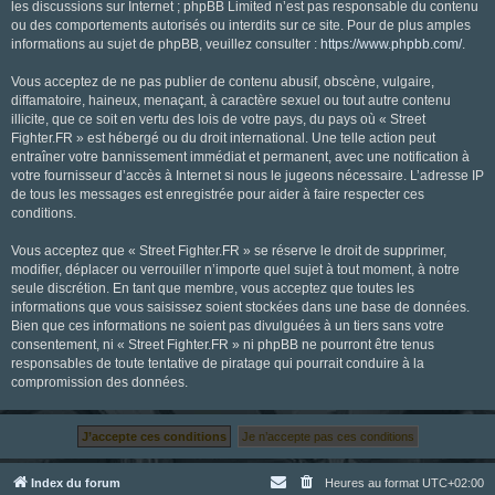
les discussions sur Internet ; phpBB Limited n’est pas responsable du contenu
ou des comportements autorisés ou interdits sur ce site. Pour de plus amples
informations au sujet de phpBB, veuillez consulter :
https://www.phpbb.com/
.
Vous acceptez de ne pas publier de contenu abusif, obscène, vulgaire,
diffamatoire, haineux, menaçant, à caractère sexuel ou tout autre contenu
illicite, que ce soit en vertu des lois de votre pays, du pays où « Street
Fighter.FR » est hébergé ou du droit international. Une telle action peut
entraîner votre bannissement immédiat et permanent, avec une notification à
votre fournisseur d’accès à Internet si nous le jugeons nécessaire. L’adresse IP
de tous les messages est enregistrée pour aider à faire respecter ces
conditions.
Vous acceptez que « Street Fighter.FR » se réserve le droit de supprimer,
modifier, déplacer ou verrouiller n’importe quel sujet à tout moment, à notre
seule discrétion. En tant que membre, vous acceptez que toutes les
informations que vous saisissez soient stockées dans une base de données.
Bien que ces informations ne soient pas divulguées à un tiers sans votre
consentement, ni « Street Fighter.FR » ni phpBB ne pourront être tenus
responsables de toute tentative de piratage qui pourrait conduire à la
compromission des données.
Index du forum
Heures au format
UTC+02:00