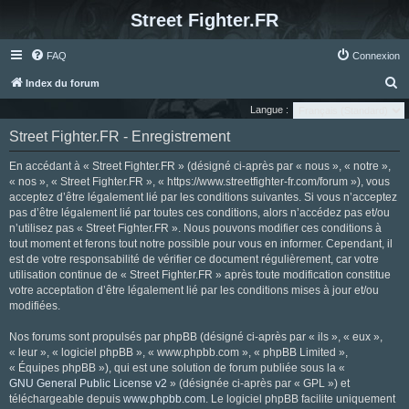
Street Fighter.FR
FAQ
Connexion
R
Index du forum
e
Langue :
c
Street Fighter.FR - Enregistrement
h
En accédant à « Street Fighter.FR » (désigné ci-après par « nous », « notre »,
e
« nos », « Street Fighter.FR », « https://www.streetfighter-fr.com/forum »), vous
r
acceptez d’être légalement lié par les conditions suivantes. Si vous n’acceptez
pas d’être légalement lié par toutes ces conditions, alors n’accédez pas et/ou
c
n’utilisez pas « Street Fighter.FR ». Nous pouvons modifier ces conditions à
h
tout moment et ferons tout notre possible pour vous en informer. Cependant, il
e
est de votre responsabilité de vérifier ce document régulièrement, car votre
utilisation continue de « Street Fighter.FR » après toute modification constitue
r
votre acceptation d’être légalement lié par les conditions mises à jour et/ou
modifiées.
Nos forums sont propulsés par phpBB (désigné ci-après par « ils », « eux »,
« leur », « logiciel phpBB », « www.phpbb.com », « phpBB Limited »,
« Équipes phpBB »), qui est une solution de forum publiée sous la «
GNU General Public License v2
» (désignée ci-après par « GPL ») et
téléchargeable depuis
www.phpbb.com
. Le logiciel phpBB facilite uniquement