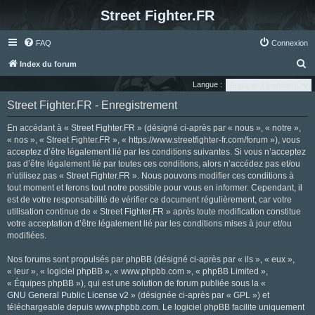
Street Fighter.FR
FAQ
Connexion
R
Index du forum
e
Langue :
c
Street Fighter.FR - Enregistrement
h
En accédant à « Street Fighter.FR » (désigné ci-après par « nous », « notre »,
e
« nos », « Street Fighter.FR », « https://www.streetfighter-fr.com/forum »), vous
r
acceptez d’être légalement lié par les conditions suivantes. Si vous n’acceptez
pas d’être légalement lié par toutes ces conditions, alors n’accédez pas et/ou
c
n’utilisez pas « Street Fighter.FR ». Nous pouvons modifier ces conditions à
h
tout moment et ferons tout notre possible pour vous en informer. Cependant, il
e
est de votre responsabilité de vérifier ce document régulièrement, car votre
utilisation continue de « Street Fighter.FR » après toute modification constitue
r
votre acceptation d’être légalement lié par les conditions mises à jour et/ou
modifiées.
Nos forums sont propulsés par phpBB (désigné ci-après par « ils », « eux »,
« leur », « logiciel phpBB », « www.phpbb.com », « phpBB Limited »,
« Équipes phpBB »), qui est une solution de forum publiée sous la «
GNU General Public License v2
» (désignée ci-après par « GPL ») et
téléchargeable depuis
www.phpbb.com
. Le logiciel phpBB facilite uniquement