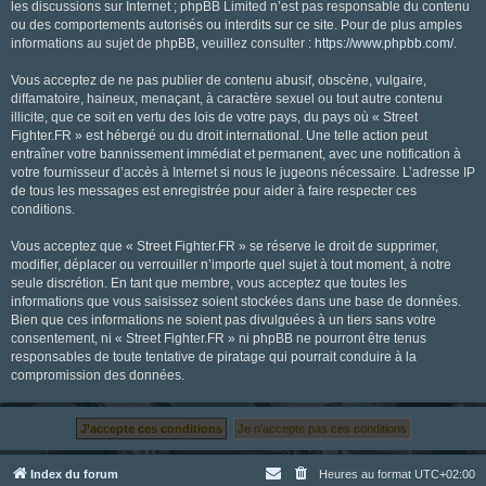
les discussions sur Internet ; phpBB Limited n’est pas responsable du contenu
ou des comportements autorisés ou interdits sur ce site. Pour de plus amples
informations au sujet de phpBB, veuillez consulter :
https://www.phpbb.com/
.
Vous acceptez de ne pas publier de contenu abusif, obscène, vulgaire,
diffamatoire, haineux, menaçant, à caractère sexuel ou tout autre contenu
illicite, que ce soit en vertu des lois de votre pays, du pays où « Street
Fighter.FR » est hébergé ou du droit international. Une telle action peut
entraîner votre bannissement immédiat et permanent, avec une notification à
votre fournisseur d’accès à Internet si nous le jugeons nécessaire. L’adresse IP
de tous les messages est enregistrée pour aider à faire respecter ces
conditions.
Vous acceptez que « Street Fighter.FR » se réserve le droit de supprimer,
modifier, déplacer ou verrouiller n’importe quel sujet à tout moment, à notre
seule discrétion. En tant que membre, vous acceptez que toutes les
informations que vous saisissez soient stockées dans une base de données.
Bien que ces informations ne soient pas divulguées à un tiers sans votre
consentement, ni « Street Fighter.FR » ni phpBB ne pourront être tenus
responsables de toute tentative de piratage qui pourrait conduire à la
compromission des données.
Index du forum
Heures au format
UTC+02:00