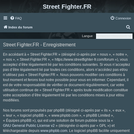
Street Fighter.FR
FAQ
Connexion
R
Index du forum
e
Langue :
c
Street Fighter.FR - Enregistrement
h
En accédant à « Street Fighter.FR » (désigné ci-après par « nous », « notre »,
e
« nos », « Street Fighter.FR », « https://www.streetfighter-fr.com/forum »), vous
r
acceptez d’être légalement lié par les conditions suivantes. Si vous n’acceptez
pas d’être légalement lié par toutes ces conditions, alors n’accédez pas et/ou
c
n’utilisez pas « Street Fighter.FR ». Nous pouvons modifier ces conditions à
h
tout moment et ferons tout notre possible pour vous en informer. Cependant, il
e
est de votre responsabilité de vérifier ce document régulièrement, car votre
utilisation continue de « Street Fighter.FR » après toute modification constitue
r
votre acceptation d’être légalement lié par les conditions mises à jour et/ou
modifiées.
Nos forums sont propulsés par phpBB (désigné ci-après par « ils », « eux »,
« leur », « logiciel phpBB », « www.phpbb.com », « phpBB Limited »,
« Équipes phpBB »), qui est une solution de forum publiée sous la «
GNU General Public License v2
» (désignée ci-après par « GPL ») et
téléchargeable depuis
www.phpbb.com
. Le logiciel phpBB facilite uniquement