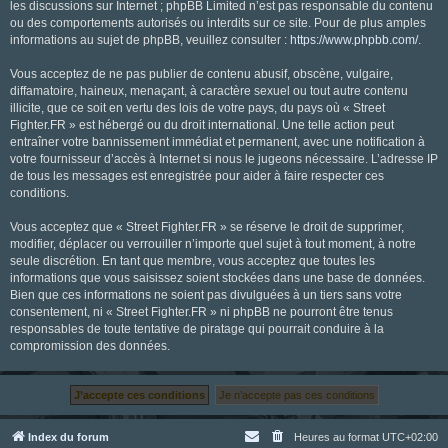
les discussions sur Internet ; phpBB Limited n’est pas responsable du contenu
ou des comportements autorisés ou interdits sur ce site. Pour de plus amples
informations au sujet de phpBB, veuillez consulter :
https://www.phpbb.com/
.
Vous acceptez de ne pas publier de contenu abusif, obscène, vulgaire,
diffamatoire, haineux, menaçant, à caractère sexuel ou tout autre contenu
illicite, que ce soit en vertu des lois de votre pays, du pays où « Street
Fighter.FR » est hébergé ou du droit international. Une telle action peut
entraîner votre bannissement immédiat et permanent, avec une notification à
votre fournisseur d’accès à Internet si nous le jugeons nécessaire. L’adresse IP
de tous les messages est enregistrée pour aider à faire respecter ces
conditions.
Vous acceptez que « Street Fighter.FR » se réserve le droit de supprimer,
modifier, déplacer ou verrouiller n’importe quel sujet à tout moment, à notre
seule discrétion. En tant que membre, vous acceptez que toutes les
informations que vous saisissez soient stockées dans une base de données.
Bien que ces informations ne soient pas divulguées à un tiers sans votre
consentement, ni « Street Fighter.FR » ni phpBB ne pourront être tenus
responsables de toute tentative de piratage qui pourrait conduire à la
compromission des données.
Index du forum
Heures au format
UTC+02:00