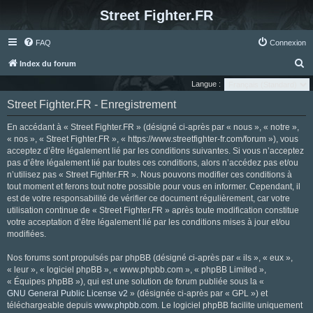
Street Fighter.FR
FAQ
Connexion
R
Index du forum
e
Langue :
c
Street Fighter.FR - Enregistrement
h
En accédant à « Street Fighter.FR » (désigné ci-après par « nous », « notre »,
e
« nos », « Street Fighter.FR », « https://www.streetfighter-fr.com/forum »), vous
r
acceptez d’être légalement lié par les conditions suivantes. Si vous n’acceptez
pas d’être légalement lié par toutes ces conditions, alors n’accédez pas et/ou
c
n’utilisez pas « Street Fighter.FR ». Nous pouvons modifier ces conditions à
h
tout moment et ferons tout notre possible pour vous en informer. Cependant, il
e
est de votre responsabilité de vérifier ce document régulièrement, car votre
utilisation continue de « Street Fighter.FR » après toute modification constitue
r
votre acceptation d’être légalement lié par les conditions mises à jour et/ou
modifiées.
Nos forums sont propulsés par phpBB (désigné ci-après par « ils », « eux »,
« leur », « logiciel phpBB », « www.phpbb.com », « phpBB Limited »,
« Équipes phpBB »), qui est une solution de forum publiée sous la «
GNU General Public License v2
» (désignée ci-après par « GPL ») et
téléchargeable depuis
www.phpbb.com
. Le logiciel phpBB facilite uniquement