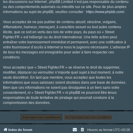
les discussions sur Internet ; phpBB Limited n’est pas responsable du contenu
ou des comportements autorisés ou interdits sur ce site. Pour de plus amples
informations au sujet de phpBB, veuillez consulter :
https://www.phpbb.com/
.
Vous acceptez de ne pas publier de contenu abusif, obscène, vulgaire,
diffamatoire, haineux, menaçant, à caractère sexuel ou tout autre contenu
illicite, que ce soit en vertu des lois de votre pays, du pays où « Street
Fighter.FR » est hébergé ou du droit international. Une telle action peut
entraîner votre bannissement immédiat et permanent, avec une notification à
votre fournisseur d’accès à Internet si nous le jugeons nécessaire. L’adresse IP
de tous les messages est enregistrée pour aider à faire respecter ces
conditions.
Vous acceptez que « Street Fighter.FR » se réserve le droit de supprimer,
modifier, déplacer ou verrouiller n’importe quel sujet à tout moment, à notre
seule discrétion. En tant que membre, vous acceptez que toutes les
informations que vous saisissez soient stockées dans une base de données.
Bien que ces informations ne soient pas divulguées à un tiers sans votre
consentement, ni « Street Fighter.FR » ni phpBB ne pourront être tenus
responsables de toute tentative de piratage qui pourrait conduire à la
compromission des données.
Index du forum
Heures au format
UTC+02:00