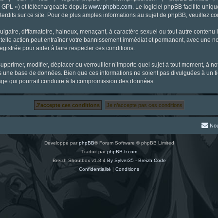
« GPL ») et téléchargeable depuis
www.phpbb.com
. Le logiciel phpBB facilite uniq
dits sur ce site. Pour de plus amples informations au sujet de phpBB, veuillez co
gaire, diffamatoire, haineux, menaçant, à caractère sexuel ou tout autre contenu ill
 telle action peut entraîner votre bannissement immédiat et permanent, avec une noti
gistrée pour aider à faire respecter ces conditions.
supprimer, modifier, déplacer ou verrouiller n’importe quel sujet à tout moment, à 
s une base de données. Bien que ces informations ne soient pas divulguées à un ti
tage qui pourrait conduire à la compromission des données.
Nou
Développé par
phpBB
® Forum Software © phpBB Limited
Traduit par
phpBB-fr.com
Breizh Shoutbox v1.8.4
By Sylver35 - Breizh Code
Confidentialité
|
Conditions