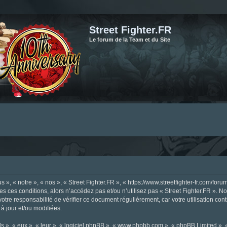
Street Fighter.FR
Le forum de la Team et du Site
», « notre », « nos », « Street Fighter.FR », « https://www.streetfighter-fr.com/foru
tes ces conditions, alors n’accédez pas et/ou n’utilisez pas « Street Fighter.FR ». 
votre responsabilité de vérifier ce document régulièrement, car votre utilisation con
 à jour et/ou modifiées.
s », « eux », « leur », « logiciel phpBB », « www.phpbb.com », « phpBB Limited »,