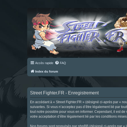
Accès rapide
FAQ
Index du forum
Street Fighter.FR - Enregistrement
En accédant à « Street Fighter.FR » (désigné ci-après par « nous 
suivantes. Si vous n’acceptez pas d’être légalement lié par tou
tout notre possible pour vous en informer. Cependant, il est de 
votre acceptation d’être légalement lié par les conditions mises
Nos forums sont propulsés par phpBB (désigné ci-après par « il