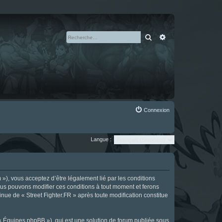
Rechercher
Recherche avan
Connexion
Langue :
m »), vous acceptez d’être légalement lié par les conditions
Nous pouvons modifier ces conditions à tout moment et ferons
tinue de « Street Fighter.FR » après toute modification constitue
 « Équipes phpBB »), qui est une solution de forum publiée sous