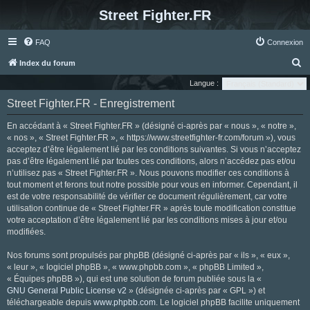
Street Fighter.FR
FAQ
Connexion
R
Index du forum
e
Langue :
c
Street Fighter.FR - Enregistrement
h
En accédant à « Street Fighter.FR » (désigné ci-après par « nous », « notre »,
e
« nos », « Street Fighter.FR », « https://www.streetfighter-fr.com/forum »), vous
r
acceptez d’être légalement lié par les conditions suivantes. Si vous n’acceptez
pas d’être légalement lié par toutes ces conditions, alors n’accédez pas et/ou
c
n’utilisez pas « Street Fighter.FR ». Nous pouvons modifier ces conditions à
h
tout moment et ferons tout notre possible pour vous en informer. Cependant, il
e
est de votre responsabilité de vérifier ce document régulièrement, car votre
utilisation continue de « Street Fighter.FR » après toute modification constitue
r
votre acceptation d’être légalement lié par les conditions mises à jour et/ou
modifiées.
Nos forums sont propulsés par phpBB (désigné ci-après par « ils », « eux »,
« leur », « logiciel phpBB », « www.phpbb.com », « phpBB Limited »,
« Équipes phpBB »), qui est une solution de forum publiée sous la «
GNU General Public License v2
» (désignée ci-après par « GPL ») et
téléchargeable depuis
www.phpbb.com
. Le logiciel phpBB facilite uniquement