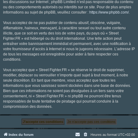
les discussions sur Internet ; phpBB Limited n’est pas responsable du contenu
ou des comportements autorisés ou interdits sur ce site. Pour de plus amples
informations au sujet de phpBB, veuillez consulter :
https://www.phpbb.com/
.
Vous acceptez de ne pas publier de contenu abusif, obscène, vulgaire,
diffamatoire, haineux, menaçant, à caractère sexuel ou tout autre contenu
illicite, que ce soit en vertu des lois de votre pays, du pays où « Street
Fighter.FR » est hébergé ou du droit international. Une telle action peut
entraîner votre bannissement immédiat et permanent, avec une notification à
votre fournisseur d’accès à Internet si nous le jugeons nécessaire. L’adresse IP
de tous les messages est enregistrée pour aider à faire respecter ces
conditions.
Vous acceptez que « Street Fighter.FR » se réserve le droit de supprimer,
modifier, déplacer ou verrouiller n’importe quel sujet à tout moment, à notre
seule discrétion. En tant que membre, vous acceptez que toutes les
informations que vous saisissez soient stockées dans une base de données.
Bien que ces informations ne soient pas divulguées à un tiers sans votre
consentement, ni « Street Fighter.FR » ni phpBB ne pourront être tenus
responsables de toute tentative de piratage qui pourrait conduire à la
compromission des données.
Index du forum
Heures au format
UTC+02:00