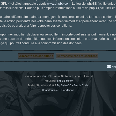
« GPL ») et téléchargeable depuis
www.phpbb.com
. Le logiciel phpBB facilite uniq
dits sur ce site. Pour de plus amples informations au sujet de phpBB, veuillez co
gaire, diffamatoire, haineux, menaçant, à caractère sexuel ou tout autre contenu ill
 telle action peut entraîner votre bannissement immédiat et permanent, avec une noti
gistrée pour aider à faire respecter ces conditions.
supprimer, modifier, déplacer ou verrouiller n’importe quel sujet à tout moment, à 
s une base de données. Bien que ces informations ne soient pas divulguées à un ti
tage qui pourrait conduire à la compromission des données.
Nou
Développé par
phpBB
® Forum Software © phpBB Limited
Traduit par
phpBB-fr.com
Breizh Shoutbox v1.8.4
By Sylver35 - Breizh Code
Confidentialité
|
Conditions