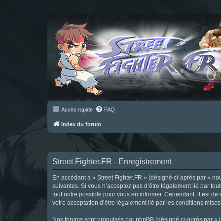
Accès rapide
FAQ
Index du forum
Street Fighter.FR - Enregistrement
En accédant à « Street Fighter.FR » (désigné ci-après par « nous 
suivantes. Si vous n’acceptez pas d’être légalement lié par tou
tout notre possible pour vous en informer. Cependant, il est de 
votre acceptation d’être légalement lié par les conditions mises
Nos forums sont propulsés par phpBB (désigné ci-après par « il