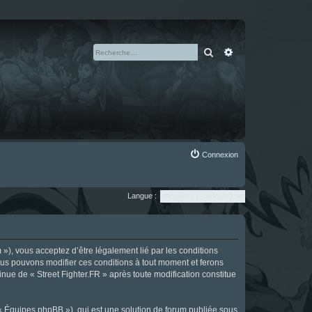
Rechercher
Recherche avan
Connexion
Langue :
m »), vous acceptez d’être légalement lié par les conditions
Nous pouvons modifier ces conditions à tout moment et ferons
tinue de « Street Fighter.FR » après toute modification constitue
 « Équipes phpBB »), qui est une solution de forum publiée sous