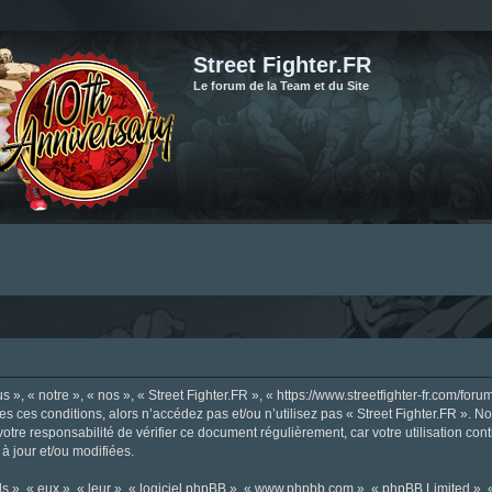
Street Fighter.FR
Le forum de la Team et du Site
», « notre », « nos », « Street Fighter.FR », « https://www.streetfighter-fr.com/foru
tes ces conditions, alors n’accédez pas et/ou n’utilisez pas « Street Fighter.FR ». 
votre responsabilité de vérifier ce document régulièrement, car votre utilisation con
 à jour et/ou modifiées.
s », « eux », « leur », « logiciel phpBB », « www.phpbb.com », « phpBB Limited »,