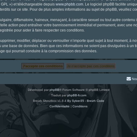
« GPL ») et téléchargeable depuis
www.phpbb.com
. Le logiciel phpBB facilite uniq
dits sur ce site. Pour de plus amples informations au sujet de phpBB, veuillez co
gaire, diffamatoire, haineux, menaçant, à caractère sexuel ou tout autre contenu ill
 telle action peut entraîner votre bannissement immédiat et permanent, avec une noti
gistrée pour aider à faire respecter ces conditions.
supprimer, modifier, déplacer ou verrouiller n’importe quel sujet à tout moment, à 
s une base de données. Bien que ces informations ne soient pas divulguées à un ti
tage qui pourrait conduire à la compromission des données.
Nou
Développé par
phpBB
® Forum Software © phpBB Limited
Traduit par
phpBB-fr.com
Breizh Shoutbox v1.8.4
By Sylver35 - Breizh Code
Confidentialité
|
Conditions