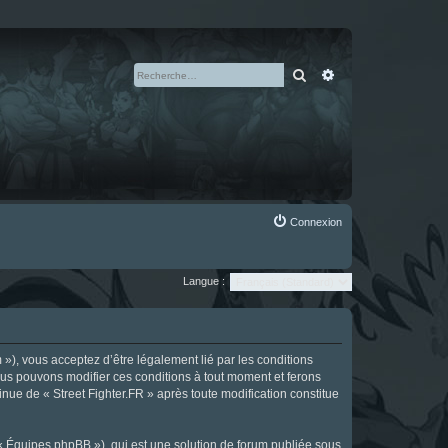
Rechercher
Recherche avan
Connexion
Langue :
m »), vous acceptez d’être légalement lié par les conditions
Nous pouvons modifier ces conditions à tout moment et ferons
tinue de « Street Fighter.FR » après toute modification constitue
 « Équipes phpBB »), qui est une solution de forum publiée sous