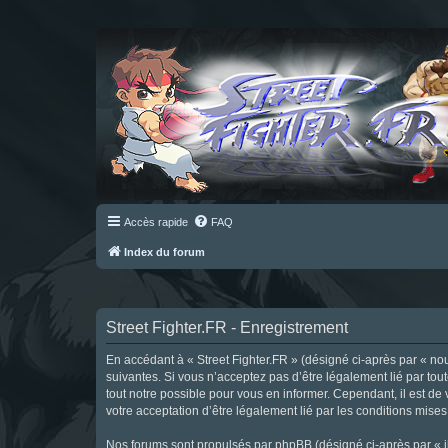
Accès rapide
FAQ
Index du forum
Street Fighter.FR - Enregistrement
En accédant à « Street Fighter.FR » (désigné ci-après par « nous 
suivantes. Si vous n’acceptez pas d’être légalement lié par tou
tout notre possible pour vous en informer. Cependant, il est de 
votre acceptation d’être légalement lié par les conditions mises
Nos forums sont propulsés par phpBB (désigné ci-après par « il