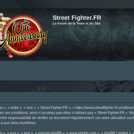
Street Fighter.FR
Le forum de la Team et du Site
», « notre », « nos », « Street Fighter.FR », « https://www.streetfighter-fr.com/foru
tes ces conditions, alors n’accédez pas et/ou n’utilisez pas « Street Fighter.FR ». 
votre responsabilité de vérifier ce document régulièrement, car votre utilisation con
 à jour et/ou modifiées.
s », « eux », « leur », « logiciel phpBB », « www.phpbb.com », « phpBB Limited »,