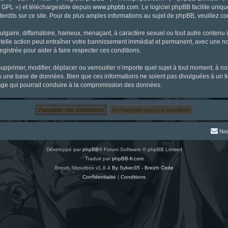
« GPL ») et téléchargeable depuis
www.phpbb.com
. Le logiciel phpBB facilite uniq
dits sur ce site. Pour de plus amples informations au sujet de phpBB, veuillez co
gaire, diffamatoire, haineux, menaçant, à caractère sexuel ou tout autre contenu ill
 telle action peut entraîner votre bannissement immédiat et permanent, avec une noti
gistrée pour aider à faire respecter ces conditions.
supprimer, modifier, déplacer ou verrouiller n’importe quel sujet à tout moment, à 
s une base de données. Bien que ces informations ne soient pas divulguées à un ti
tage qui pourrait conduire à la compromission des données.
Nou
Développé par
phpBB
® Forum Software © phpBB Limited
Traduit par
phpBB-fr.com
Breizh Shoutbox v1.8.4
By Sylver35 - Breizh Code
Confidentialité
|
Conditions