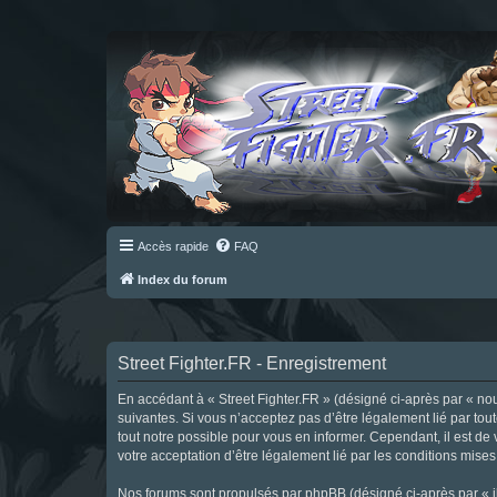
Accès rapide
FAQ
Index du forum
Street Fighter.FR - Enregistrement
En accédant à « Street Fighter.FR » (désigné ci-après par « nous 
suivantes. Si vous n’acceptez pas d’être légalement lié par tou
tout notre possible pour vous en informer. Cependant, il est de 
votre acceptation d’être légalement lié par les conditions mises
Nos forums sont propulsés par phpBB (désigné ci-après par « il