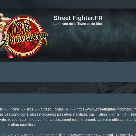
Street Fighter.FR
Le forum de la Team et du Site
», « notre », « nos », « Street Fighter.FR », « https://www.streetfighter-fr.com/foru
tes ces conditions, alors n’accédez pas et/ou n’utilisez pas « Street Fighter.FR ». 
votre responsabilité de vérifier ce document régulièrement, car votre utilisation con
 à jour et/ou modifiées.
s », « eux », « leur », « logiciel phpBB », « www.phpbb.com », « phpBB Limited »,