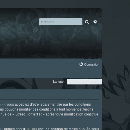
Rechercher
Recherche avan
Connexion
Langue :
m »), vous acceptez d’être légalement lié par les conditions
Nous pouvons modifier ces conditions à tout moment et ferons
tinue de « Street Fighter.FR » après toute modification constitue
 « Équipes phpBB »), qui est une solution de forum publiée sous