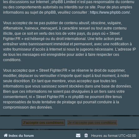
les discussions sur Internet ; phpBB Limited n’est pas responsable du contenu
ou des comportements autorisés ou interdits sur ce site. Pour de plus amples
informations au sujet de phpBB, veuillez consulter :
https://www.phpbb.com/
.
Vous acceptez de ne pas publier de contenu abusif, obscène, vulgaire,
diffamatoire, haineux, menaçant, à caractère sexuel ou tout autre contenu
illicite, que ce soit en vertu des lois de votre pays, du pays où « Street
Fighter.FR » est hébergé ou du droit international. Une telle action peut
entraîner votre bannissement immédiat et permanent, avec une notification à
votre fournisseur d’accès à Internet si nous le jugeons nécessaire. L’adresse IP
de tous les messages est enregistrée pour aider à faire respecter ces
conditions.
Vous acceptez que « Street Fighter.FR » se réserve le droit de supprimer,
modifier, déplacer ou verrouiller n’importe quel sujet à tout moment, à notre
seule discrétion. En tant que membre, vous acceptez que toutes les
informations que vous saisissez soient stockées dans une base de données.
Bien que ces informations ne soient pas divulguées à un tiers sans votre
consentement, ni « Street Fighter.FR » ni phpBB ne pourront être tenus
responsables de toute tentative de piratage qui pourrait conduire à la
compromission des données.
Index du forum
Heures au format
UTC+02:00