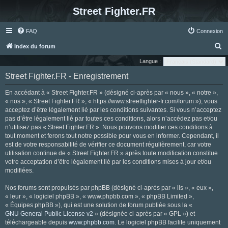
Street Fighter.FR
FAQ
Connexion
R
Index du forum
e
Langue :
c
Street Fighter.FR - Enregistrement
h
En accédant à « Street Fighter.FR » (désigné ci-après par « nous », « notre »,
e
« nos », « Street Fighter.FR », « https://www.streetfighter-fr.com/forum »), vous
r
acceptez d’être légalement lié par les conditions suivantes. Si vous n’acceptez
pas d’être légalement lié par toutes ces conditions, alors n’accédez pas et/ou
c
n’utilisez pas « Street Fighter.FR ». Nous pouvons modifier ces conditions à
h
tout moment et ferons tout notre possible pour vous en informer. Cependant, il
e
est de votre responsabilité de vérifier ce document régulièrement, car votre
utilisation continue de « Street Fighter.FR » après toute modification constitue
r
votre acceptation d’être légalement lié par les conditions mises à jour et/ou
modifiées.
Nos forums sont propulsés par phpBB (désigné ci-après par « ils », « eux »,
« leur », « logiciel phpBB », « www.phpbb.com », « phpBB Limited »,
« Équipes phpBB »), qui est une solution de forum publiée sous la «
GNU General Public License v2
» (désignée ci-après par « GPL ») et
téléchargeable depuis
www.phpbb.com
. Le logiciel phpBB facilite uniquement